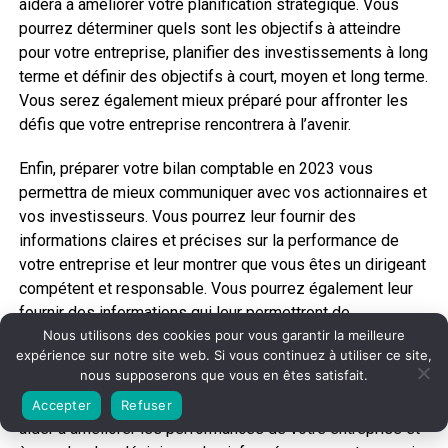
aidera à améliorer votre planification stratégique. Vous
pourrez déterminer quels sont les objectifs à atteindre
pour votre entreprise, planifier des investissements à long
terme et définir des objectifs à court, moyen et long terme.
Vous serez également mieux préparé pour affronter les
défis que votre entreprise rencontrera à l’avenir.
Enfin, préparer votre bilan comptable en 2023 vous
permettra de mieux communiquer avec vos actionnaires et
vos investisseurs. Vous pourrez leur fournir des
informations claires et précises sur la performance de
votre entreprise et leur montrer que vous êtes un dirigeant
compétent et responsable. Vous pourrez également leur
fournir des informations qui leur permettront de
Nous utilisons des cookies pour vous garantir la meilleure
comprendre et d’apprécier votre planification et votre
expérience sur notre site web. Si vous continuez à utiliser ce site,
stratégie.
nous supposerons que vous en êtes satisfait.
Préparer votre bilan comptable en 2023 peut donc vous
Accepter
Refuser
aider à améliorer les performances de votre entreprise et