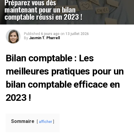
Préparez vous dès
maintenant pour un bilan
comptable réussi en 2023 !
Published
6 jours ago
on
13 juillet 2026
By
Jasmin T. Pharrell
Bilan comptable : Les
meilleures pratiques pour un
bilan comptable efficace en
2023 !
Sommaire
afficher