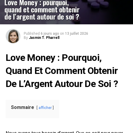
Love Money : pourquoi,
quand et comment obtenir
de l’argent autour de soi ?
Published
6 jours ago
on
13 juillet 2026
By
Jasmin T. Pharrell
Love Money : Pourquoi,
Quand Et Comment Obtenir
De L’Argent Autour De Soi ?
Sommaire
afficher