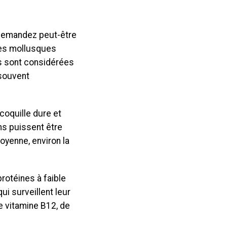
 demandez peut-être
des mollusques
es sont considérées
 souvent
 coquille dure et
ns puissent être
yenne, environ la
otéines à faible
ui surveillent leur
e vitamine B12, de