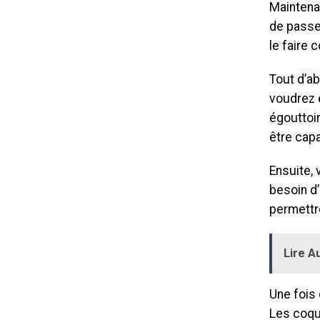
Maintena
de passe
le faire 
Tout d’ab
voudrez 
égouttoi
être capa
Ensuite,
besoin d’
permettro
Lire Au
Une fois 
Les coqu