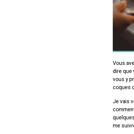
Vous ave
dire que
vous y p
coques d
Je vais v
comment 
quelques
me suivre