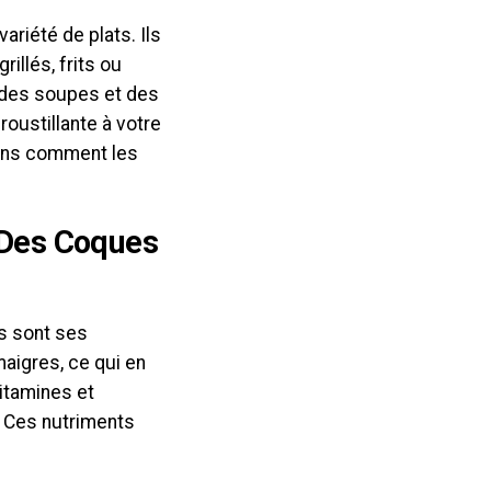
ariété de plats. Ils
illés, frits ou
 des soupes et des
oustillante à votre
yons comment les
s Des Coques
s sont ses
aigres, ce qui en
vitamines et
 Ces nutriments