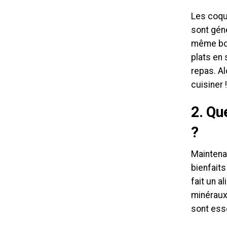
Les coque
sont géné
même bou
plats en 
repas. A
cuisiner !
2. Qu
?
Maintena
bienfaits
fait un a
minéraux
sont ess