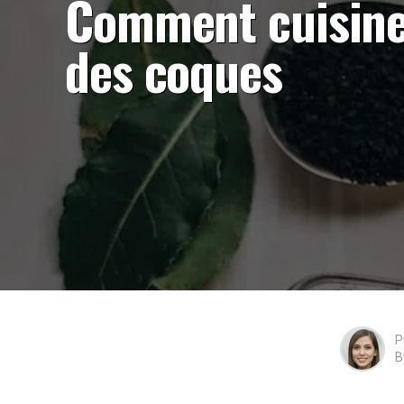
Comment cuisin
des coques
P
B