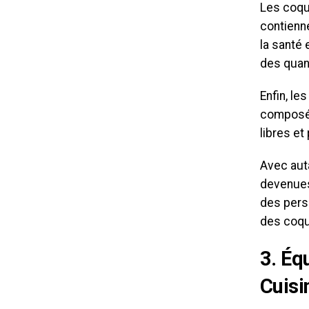
Les coqu
contienn
la santé 
des quan
Enfin, le
composés
libres et
Avec auta
devenues
des pers
des coque
3. Éq
Cuisi