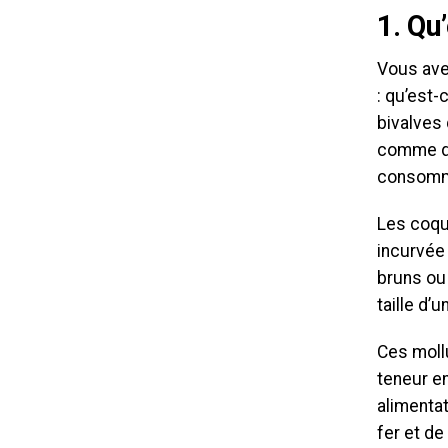
1. Qu
Vous ave
: qu’est
bivalves
comme de
consommé
Les coque
incurvée
bruns ou
taille d’
Ces moll
teneur en
alimenta
fer et d