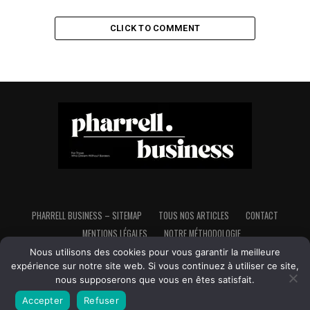
CLICK TO COMMENT
PHARRELL BUSINESS – SITEMAP
TOUS NOS ARTICLES
CONTACT
MENTIONS LÉGALES
NOTRE MÉTHODOLOGIE
Nous utilisons des cookies pour vous garantir la meilleure
expérience sur notre site web. Si vous continuez à utiliser ce site,
nous supposerons que vous en êtes satisfait.
Copyright © Pharrell Business - Tous droits réservés - Made in France,
Fait avec ♥ et avec beaucoup d'♥ pour l'indépendance et la liberté
Accepter
Refuser