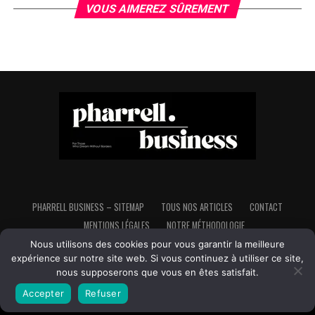
VOUS AIMEREZ SÛREMENT
PHARRELL BUSINESS – SITEMAP
TOUS NOS ARTICLES
CONTACT
MENTIONS LÉGALES
NOTRE MÉTHODOLOGIE
Nous utilisons des cookies pour vous garantir la meilleure
expérience sur notre site web. Si vous continuez à utiliser ce site,
nous supposerons que vous en êtes satisfait.
Copyright © Pharrell Business - Tous droits réservés - Made in France,
Fait avec ♥ et avec beaucoup d'♥ pour l'indépendance et la liberté
Accepter
Refuser
financière.