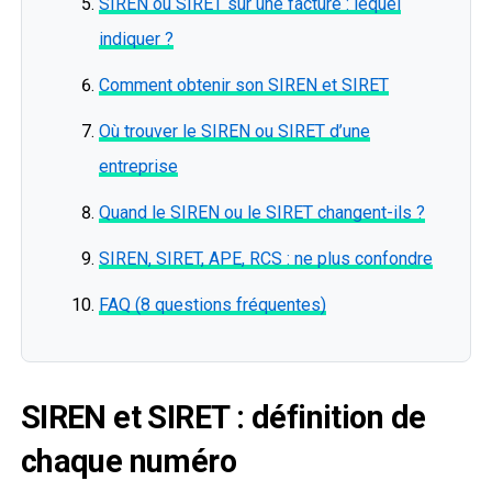
SIREN ou SIRET sur une facture : lequel
indiquer ?
Comment obtenir son SIREN et SIRET
Où trouver le SIREN ou SIRET d’une
entreprise
Quand le SIREN ou le SIRET changent-ils ?
SIREN, SIRET, APE, RCS : ne plus confondre
FAQ (8 questions fréquentes)
SIREN et SIRET : définition de
chaque numéro