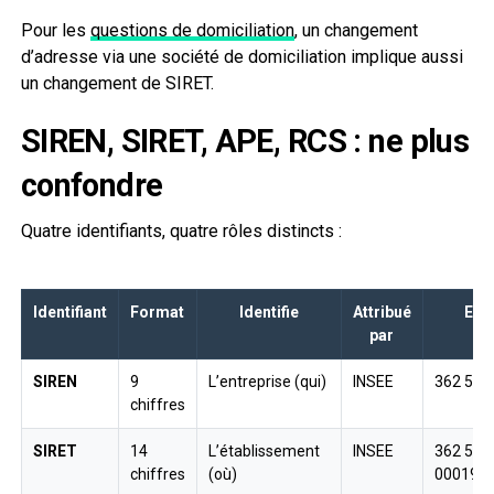
Pour les
questions de domiciliation
, un changement
d’adresse via une société de domiciliation implique aussi
un changement de SIRET.
SIREN, SIRET, APE, RCS : ne plus
confondre
Quatre identifiants, quatre rôles distincts :
Identifiant
Format
Identifie
Attribué
Exe
par
SIREN
9
L’entreprise (qui)
INSEE
362 521
chiffres
SIRET
14
L’établissement
INSEE
362 521
chiffres
(où)
00019