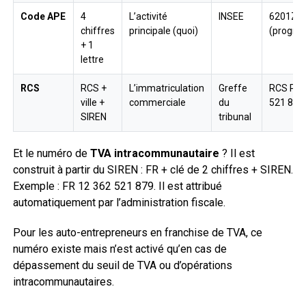
Code APE
4
L’activité
INSEE
6201Z
chiffres
principale (quoi)
(progra
+ 1
lettre
RCS
RCS +
L’immatriculation
Greffe
RCS Par
ville +
commerciale
du
521 879
SIREN
tribunal
Et le numéro de
TVA intracommunautaire
? Il est
construit à partir du SIREN : FR + clé de 2 chiffres + SIREN.
Exemple : FR 12 362 521 879. Il est attribué
automatiquement par l’administration fiscale.
Pour les auto-entrepreneurs en franchise de TVA, ce
numéro existe mais n’est activé qu’en cas de
dépassement du seuil de TVA ou d’opérations
intracommunautaires.