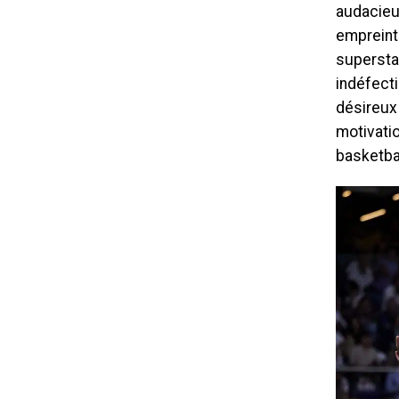
audacieu
empreint 
superstar
indéfecti
désireux
motivati
basketbal