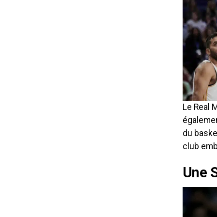
Le Real 
égalemen
du baske
club emb
Une S