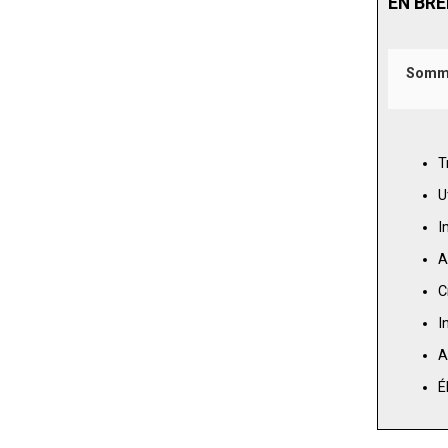
EN BRE
Somm
T
U
I
A
C
I
A
É