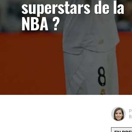
superstars de la
NBA ?
P
B