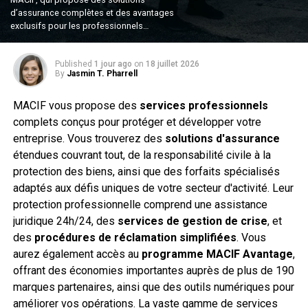
d’assurance complètes et des avantages
exclusifs pour les professionnels…
Published
1 jour ago
on
18 juillet 2026
By
Jasmin T. Pharrell
MACIF vous propose des
services professionnels
complets conçus pour protéger et développer votre
entreprise. Vous trouverez des
solutions d'assurance
étendues couvrant tout, de la responsabilité civile à la
protection des biens, ainsi que des forfaits spécialisés
adaptés aux défis uniques de votre secteur d'activité. Leur
protection professionnelle comprend une assistance
juridique 24h/24, des
services de gestion de crise
, et
des
procédures de réclamation simplifiées
. Vous
aurez également accès au
programme MACIF Avantage
,
offrant des économies importantes auprès de plus de 190
marques partenaires, ainsi que des outils numériques pour
améliorer vos opérations. La vaste gamme de services