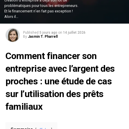
création d’entreprise a déjà son lot de
problématiques pour tous les entrepreneurs.
Et le financement n’en fait pas exception !
Alors il…
Published
5 jours ago
on
14 juillet 2026
By
Jasmin T. Pharrell
Comment financer son
entreprise avec l’argent des
proches : une étude de cas
sur l’utilisation des prêts
familiaux