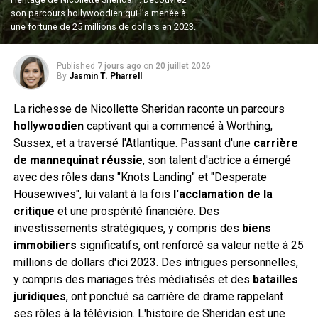
son parcours hollywoodien qui l’a menée à
une fortune de 25 millions de dollars en 2023.
Published
7 jours ago
on
20 juillet 2026
By
Jasmin T. Pharrell
La richesse de Nicollette Sheridan raconte un parcours
hollywoodien
captivant qui a commencé à Worthing,
Sussex, et a traversé l'Atlantique. Passant d'une
carrière
de mannequinat réussie
, son talent d'actrice a émergé
avec des rôles dans "Knots Landing" et "Desperate
Housewives", lui valant à la fois
l'acclamation de la
critique
et une prospérité financière. Des
investissements stratégiques, y compris des
biens
immobiliers
significatifs, ont renforcé sa valeur nette à 25
millions de dollars d'ici 2023. Des intrigues personnelles,
y compris des mariages très médiatisés et des
batailles
juridiques
, ont ponctué sa carrière de drame rappelant
ses rôles à la télévision. L'histoire de Sheridan est une