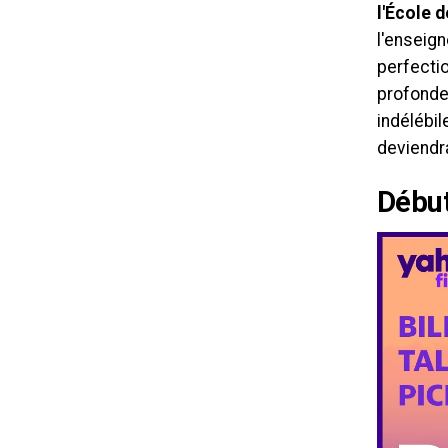
l'École 
l'enseign
perfecti
profonde
indélébil
deviendra
Début