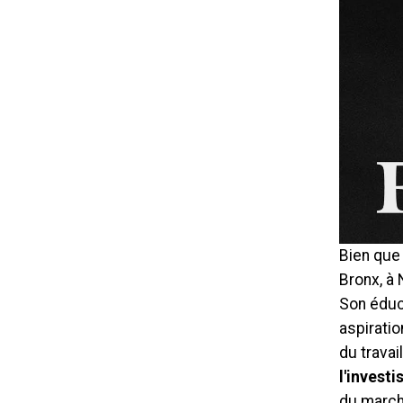
Bien que
Bronx, à
Son éduc
aspirati
du travai
l'invest
du march