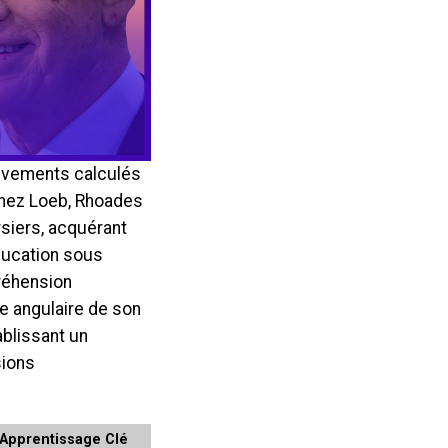
ouvements calculés
chez Loeb, Rhoades
siers, acquérant
ducation sous
réhension
re angulaire de son
ablissant un
sions
Apprentissage Clé