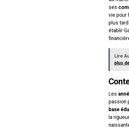
ses
comp
vie pour 
plus tard
établir G
financièr
Lire Au
plus d
Cont
Les
anné
passion 
base édu
la rigue
naissante