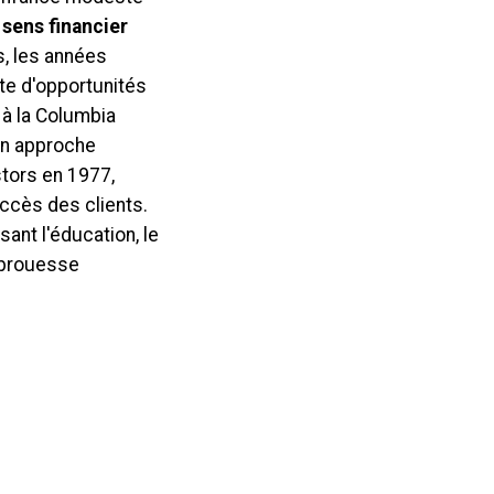
e
sens financier
ns, les années
te d'opportunités
 à la Columbia
on approche
tors en 1977,
uccès des clients.
ant l'éducation, le
e prouesse