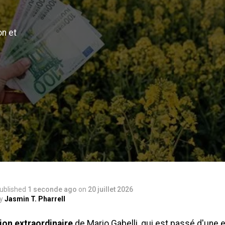
on et
ublished
1 seconde ago
on
20 juillet 2026
y
Jasmin T. Pharrell
ion extraordinaire
de Mario Gabelli, qui est passé d'une