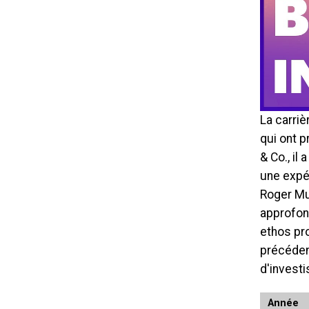
La carri
qui ont 
& Co., i
une expé
Roger Mu
approfond
ethos pro
précéden
d'invest
Année