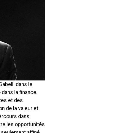
Gabelli dans le
e
dans la finance.
tes et des
n de la valeur et
parcours dans
tre les opportunités
 seulement affiné