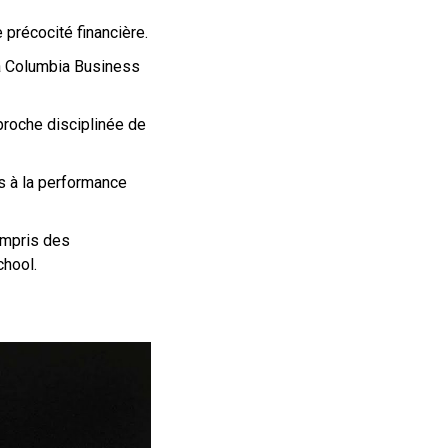
 précocité financière.
la Columbia Business
proche disciplinée de
ns à la performance
ompris des
chool.