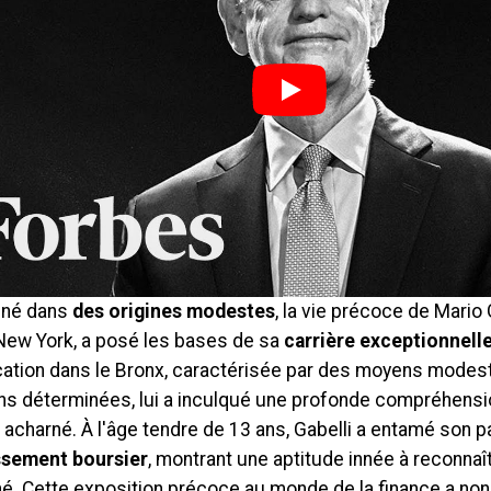
 né dans
des origines modestes
, la vie précoce de Mario 
 New York, a posé les bases de sa
carrière exceptionnell
ation dans le Bronx, caractérisée par des moyens modes
ons déterminées, lui a inculqué une profonde compréhensio
l acharné. À l'âge tendre de 13 ans, Gabelli a entamé son 
issement boursier
, montrant une aptitude innée à reconnaî
é. Cette exposition précoce au monde de la finance a non