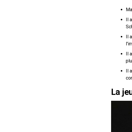
Mar
Il
Sc
Il
l'i
Il
plu
Il
co
La je