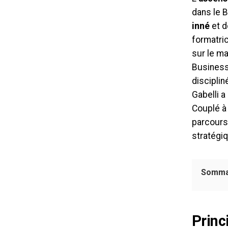
dans le B
inné
et 
formatri
sur le m
Business
discipli
Gabelli a
Couplé à 
parcours 
stratégiq
Somma
Princ