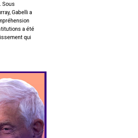
r. Sous
ray, Gabelli a
mpréhension
itutions a été
tissement qui