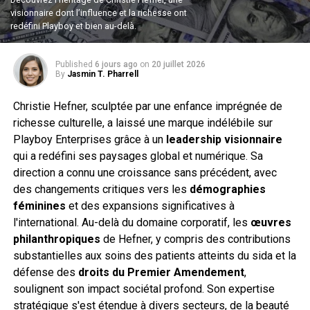
visionnaire dont l’influence et la richesse ont
redéfini Playboy et bien au-delà.
Published
6 jours ago
on
20 juillet 2026
By
Jasmin T. Pharrell
Christie Hefner, sculptée par une enfance imprégnée de
richesse culturelle, a laissé une marque indélébile sur
Playboy Enterprises grâce à un
leadership visionnaire
qui a redéfini ses paysages global et numérique. Sa
direction a connu une croissance sans précédent, avec
des changements critiques vers les
démographies
féminines
et des expansions significatives à
l'international. Au-delà du domaine corporatif, les
œuvres
philanthropiques
de Hefner, y compris des contributions
substantielles aux soins des patients atteints du sida et la
défense des
droits du Premier Amendement
,
soulignent son impact sociétal profond. Son expertise
stratégique s'est étendue à divers secteurs, de la beauté