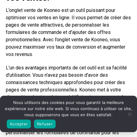
L’onglet vente de Kooneo est un outil puissant pour
optimiser vos ventes en ligne. Il vous permet de créer des
pages de vente attractives, de personnaliser les
formulaires de commande et d’ajouter des offres
promotionnelles. Avec l’onglet vente de Kooneo, vous
pouvez maximiser vos taux de conversion et augmenter
vos revenus.
L’un des avantages importants de cet outil est sa facilité
d’utilisation. Vous n’avez pas besoin d’avoir des
connaissances techniques approfondies pour créer des
pages de vente professionnelles. Kooneo met à votre
disposition des templates prédéfinis et vous permet de
Nous utilisons des cookies pour vous garantir la meilleure
personnaliser facilement votre contenu en fonction de vos
expérience sur notre site web. Si vous continuez à utiliser ce site,
besoins et de votre branding.
nous supposerons que vous en êtes satisfait.
Accepter
Refuser
Avec l’onglet vente de Kooneo, vous pouvez également
personnaliser les formulaires de commande pour les