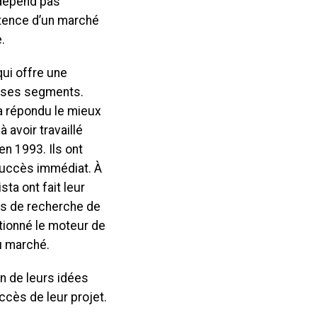
 dépend pas
istence d’un marché
.
qui offre une
e ses segments.
 a répondu le mieux
avoir travaillé
n 1993. Ils ont
 succès immédiat. À
sta ont fait leur
ées de recherche de
utionné le moteur de
u marché.
on de leurs idées
ccès de leur projet.