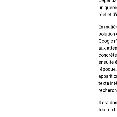
Cependant
uniquemen
réel et d
En matièr
solution
Google n’
aux atten
concrète
ensuite 
l’époque,
apparitio
texte int
recherch
Il est do
tout en t