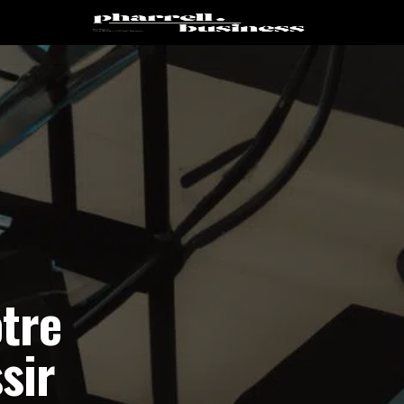
otre
sir