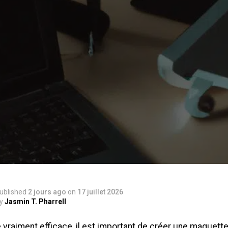
ublished
2 jours ago
on
17 juillet 2026
y
Jasmin T. Pharrell
 vraiment efficace, il est important de créer une maquett