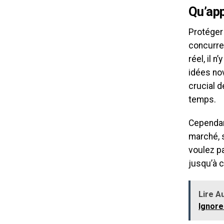
Qu’app
Protéger 
concurre
réel, il 
idées nov
crucial d
temps.
Cependant
marché, 
voulez pa
jusqu’à 
Lire Au
Ignore