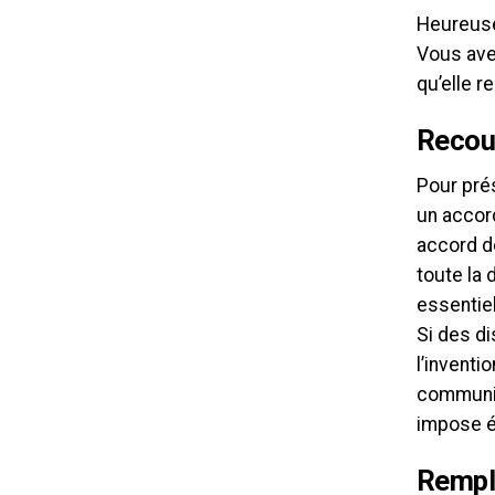
Heureusem
Vous avez
qu’elle r
Recour
Pour prés
un accord
accord d
toute la 
essentiel
Si des di
l’inventi
communica
impose é
Rempl