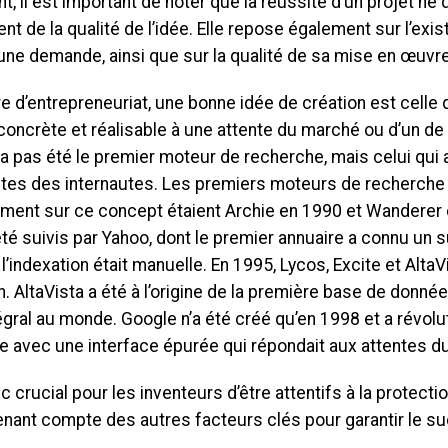
, il est important de noter que la réussite d’un projet ne
t de la qualité de l’idée. Elle repose également sur l’ex
’une demande, ainsi que sur la qualité de sa mise en œuvre
e d’entrepreneuriat, une bonne idée de création est celle 
 concrète et réalisable à une attente du marché ou d’un d
a pas été le premier moteur de recherche, mais celui qui
tes des internautes. Les premiers moteurs de recherche à 
ment sur ce concept étaient Archie en 1990 et Wanderer e
été suivis par Yahoo, dont le premier annuaire a connu un
 l’indexation était manuelle. En 1995, Lycos, Excite et AltaVi
n. AltaVista a été à l’origine de la première base de donn
égral au monde. Google n’a été créé qu’en 1998 et a révol
e avec une interface épurée qui répondait aux attentes d
nc crucial pour les inventeurs d’être attentifs à la protecti
enant compte des autres facteurs clés pour garantir le su