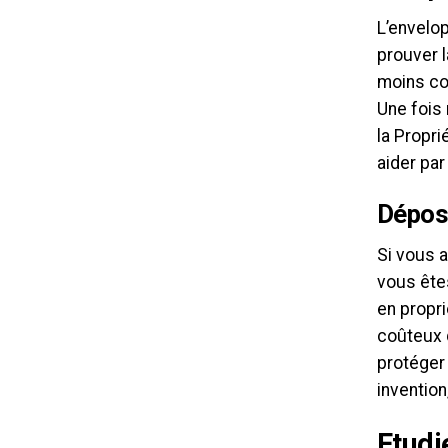
L’envelo
prouver l
moins coû
Une fois 
la Propri
aider par
Dépose
Si vous 
vous ête
en propri
coûteux 
protéger 
invention
Etudi