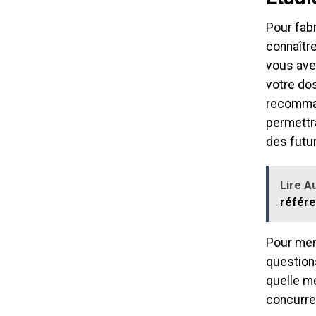
Pour fabr
connaître
vous ave
votre dos
recomman
permettra
des futu
Lire Au
référ
Pour men
questions
quelle me
concurren