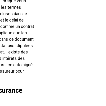
. Lorsque vous
t les termes
ncluses dans le
t le délai de
ré comme un contrat
mplique que les
 dans ce document,
stations stipulées
t, il existe des
s intérêts des
surance auto signé
’assureur pour
ssurance