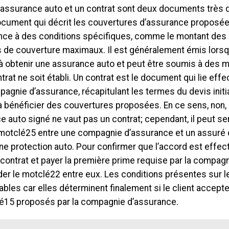
 assurance auto et un contrat sont deux documents très d
ocument qui décrit les couvertures d’assurance proposée
nce à des conditions spécifiques, comme le montant des 
 de couverture maximaux. Il est généralement émis lors
à obtenir une assurance auto et peut être soumis à des m
trat ne soit établi. Un contrat est le document qui lie eff
pagnie d’assurance, récapitulant les termes du devis initia
 à bénéficier des couvertures proposées. En ce sens, non,
 auto signé ne vaut pas un contrat; cependant, il peut se
 motclé25 entre une compagnie d’assurance et un assuré 
ne protection auto. Pour confirmer que l’accord est effectif
 contrat et payer la première prime requise par la compag
der le motclé22 entre eux. Les conditions présentes sur l
bles car elles déterminent finalement si le client accept
é15 proposés par la compagnie d’assurance.