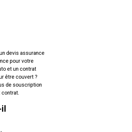
t un devis assurance
ance pour votre
to et un contrat
ur être couvert ?
sus de souscription
 contrat.
il