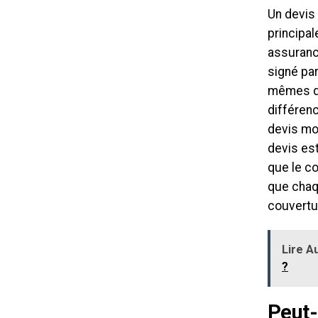
Un devis 
principal
assurance
signé par
mêmes qu
différenc
devis mo
devis est
que le co
que chaq
couvertu
Lire Au
?
Peut-