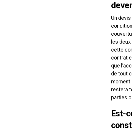
deven
Un devis
conditio
couvertur
les deux 
cette con
contrat e
que l’ac
de tout c
moment si
restera 
parties 
Est-c
const