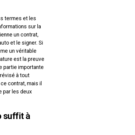
es termes et les
nformations sur la
ienne un contrat,
to et le signer. Si
mme un véritable
nature est la preuve
e partie importante
révisé à tout
e contrat, mais il
e par les deux
 suffit à