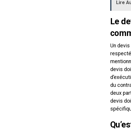
Lire Au
Le de
comme
Un devis 
respecté 
mentionné
devis do
d’exécuti
du contra
deux part
devis doi
spécifiqu
Qu’es