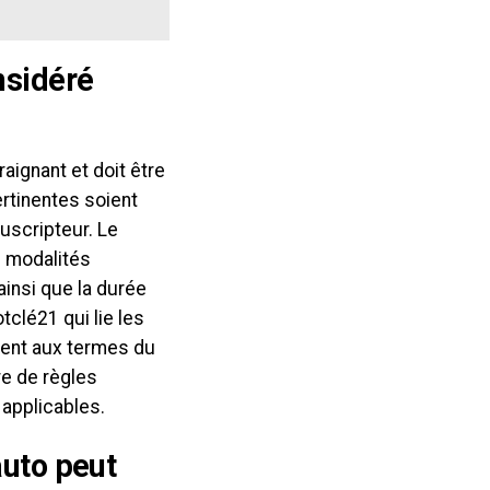
nsidéré
aignant et doit être
ertinentes soient
ouscripteur. Le
s modalités
 ainsi que la durée
tclé21 qui lie les
ement aux termes du
re de règles
 applicables.
auto peut