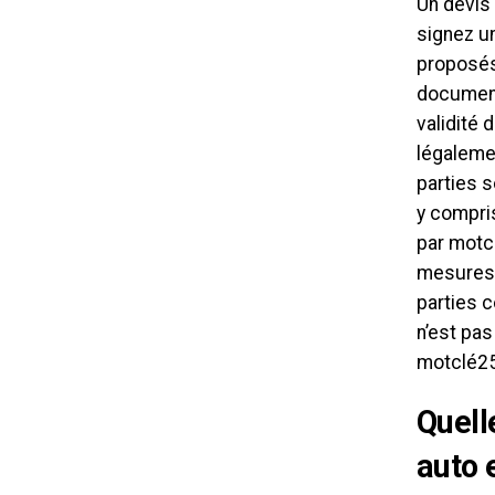
Un devis
signez u
proposés 
document,
validité
légalemen
parties 
y compri
par motcl
mesures 
parties c
n’est pas
motclé25 
Quell
auto 