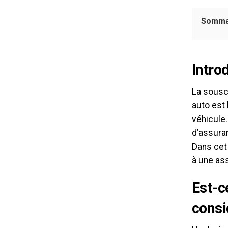
Somma
Intro
La souscr
auto est
véhicule.
d’assuran
Dans cet 
à une ass
Est-c
consi