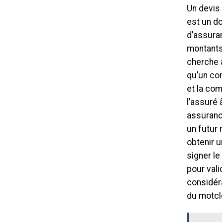
Un devis
est un d
d’assura
montants
cherche 
qu’un con
et la com
l’assuré
assurance
un futur
obtenir u
signer le
pour vali
considéra
du motcl