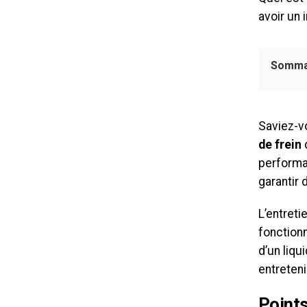
avoir un
Somma
Saviez-v
de frein
d
performa
garantir 
L’entreti
fonction
d’un liqu
entreteni
Points