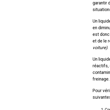
garantir 
situation
Un liqui
en dimin
est donc 
et de le
voiture)
.
Un liquid
réactifs,
contamin
freinage.
Pour véri
suivante
Co