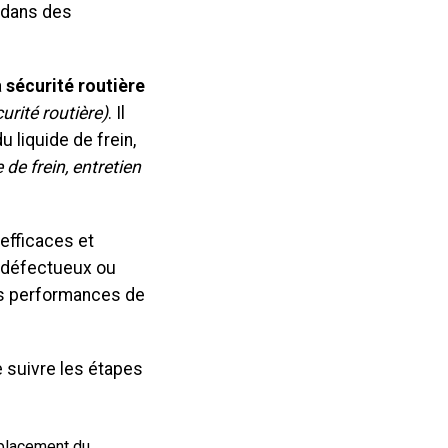
t dans des
a
sécurité routière
curité routière)
. Il
 liquide de frein,
e de frein, entretien
 efficaces et
n défectueux ou
es performances de
de suivre les étapes
mplacement du