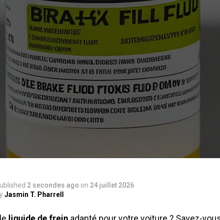
ublished
2 secondes ago
on
24 juillet 2026
y
Jasmin T. Pharrell
 le
liquide de frein
adapté pour votre voiture ? Savez-vou