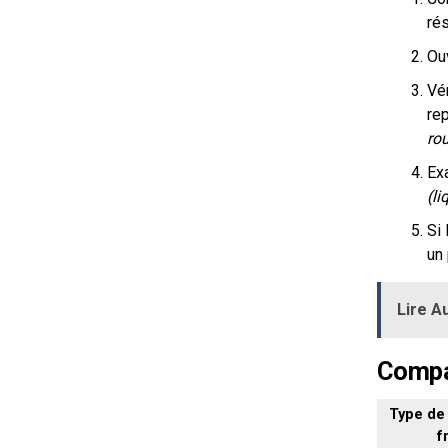
rés
Ouv
Vér
re
rou
Exa
(li
Si 
un
Lire Au
Compar
Type de 
f