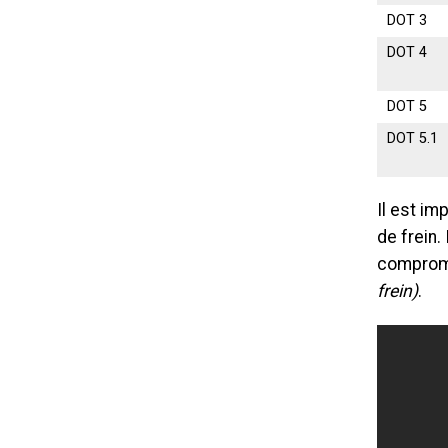
DOT 3
DOT 4
DOT 5
DOT 5.1
Il est im
de frein.
comprome
frein)
.