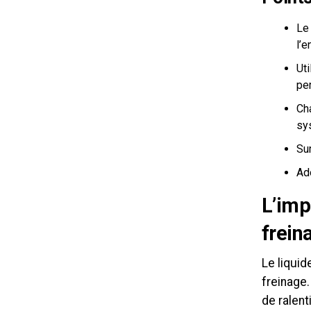
Le 
l’e
Uti
pe
Ch
sy
Sur
Ad
L’imp
frein
Le liquid
freinage.
de ralent