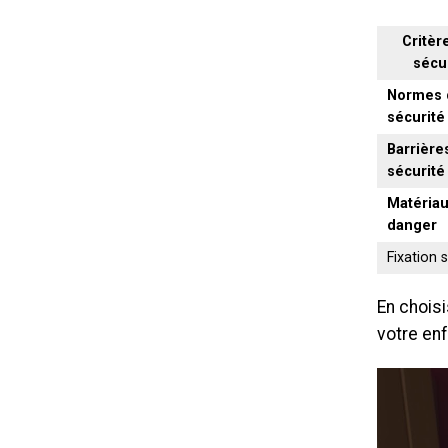
Critèr
sécu
Normes 
sécurité
Barrière
sécurité
Matériau
danger
Fixation 
En chois
votre en