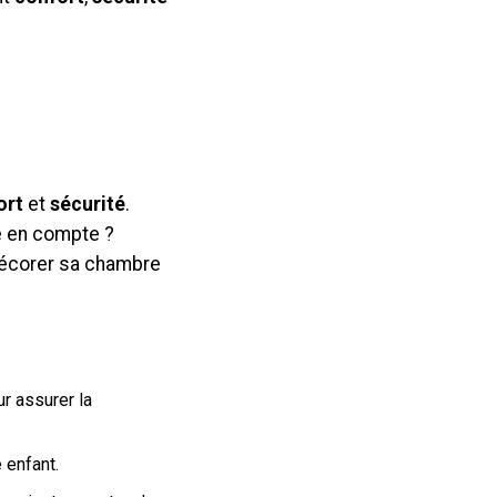
ort
et
sécurité
.
re en compte ?
décorer sa chambre
r assurer la
 enfant.