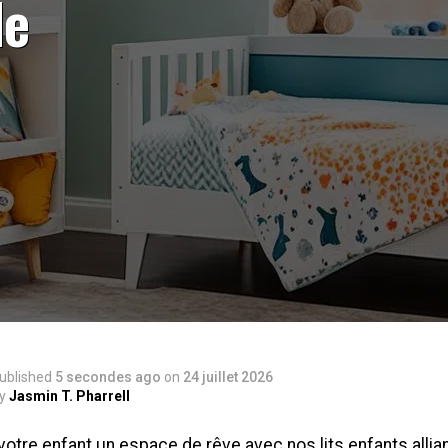
de
ublished
5 secondes ago
on
24 juillet 2026
y
Jasmin T. Pharrell
votre enfant un espace de rêve avec nos lits enfants allia