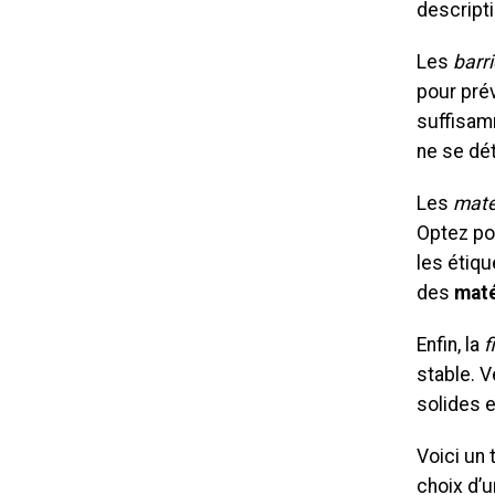
descripti
Les
barri
pour prév
suffisam
ne se dé
Les
maté
Optez po
les étiqu
des
maté
Enfin, la
f
stable. V
solides e
Voici un 
choix d’