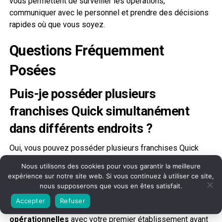
vous permettent de surveiller les opérations,
communiquer avec le personnel et prendre des décisions
rapides où que vous soyez.
Questions Fréquemment
Posées
Puis-je posséder plusieurs
franchises Quick simultanément
dans différents endroits ?
Oui, vous pouvez posséder plusieurs franchises Quick
simultanément grâce à un
contrat de franchise multi-
Nous utilisons des cookies pour vous garantir la meilleure
unités
. Votre réussite dans la gestion des franchises
expérience sur notre site web. Si vous continuez à utiliser ce site,
dépendra du développement d'une
stratégie
nous supposerons que vous en êtes satisfait.
d'emplacement solide
et de la mise en place de la bonne
Accepter
Refuser
équipe. Vous devrez démontrer de
solides compétences
opérationnelles
avec votre premier établissement avant