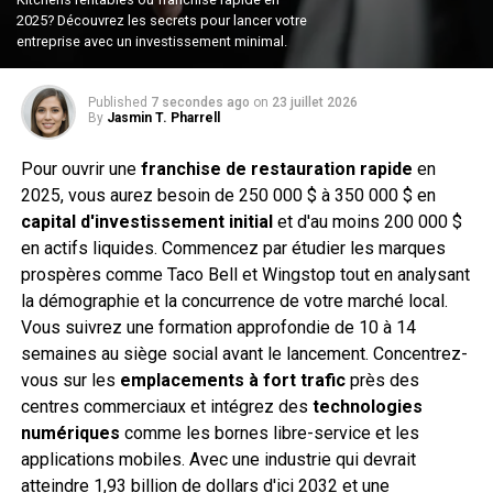
2025? Découvrez les secrets pour lancer votre
entreprise avec un investissement minimal.
Published
7 secondes ago
on
23 juillet 2026
By
Jasmin T. Pharrell
Pour ouvrir une
franchise de restauration rapide
en
2025, vous aurez besoin de 250 000 $ à 350 000 $ en
capital d'investissement initial
et d'au moins 200 000 $
en actifs liquides. Commencez par étudier les marques
prospères comme Taco Bell et Wingstop tout en analysant
la démographie et la concurrence de votre marché local.
Vous suivrez une formation approfondie de 10 à 14
semaines au siège social avant le lancement. Concentrez-
vous sur les
emplacements à fort trafic
près des
centres commerciaux et intégrez des
technologies
numériques
comme les bornes libre-service et les
applications mobiles. Avec une industrie qui devrait
atteindre 1,93 billion de dollars d'ici 2032 et une