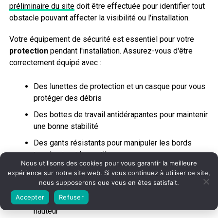
préliminaire du site
doit être effectuée pour identifier tout
obstacle pouvant affecter la visibilité ou l'installation.
Votre équipement de sécurité est essentiel pour votre
protection
pendant l'installation. Assurez-vous d'être
correctement équipé avec :
Des lunettes de protection et un casque pour vous
protéger des débris
Des bottes de travail antidérapantes pour maintenir
une bonne stabilité
Des gants résistants pour manipuler les bords
tranchants et les outils
Nous utilisons des cookies pour vous garantir la meilleure
Un gilet haute visibilité pour travailler près de la
expérience sur notre site web. Si vous continuez à utiliser ce site,
circulation
nous supposerons que vous en êtes satisfait.
Accepter
Refuser
Un harnais de sécurité pour les installations en
hauteur