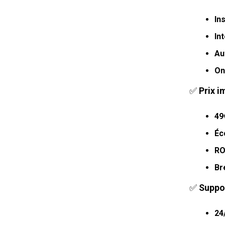
In
In
Au
On
✅
Prix i
49
Éc
RO
Br
✅
Suppor
24