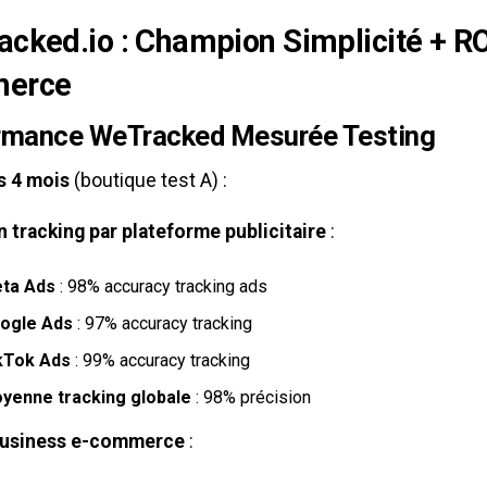
cked.io : Champion Simplicité + RO
erce
rmance WeTracked Mesurée Testing
s 4 mois
(boutique test A) :
n tracking par plateforme publicitaire
:
ta Ads
: 98% accuracy tracking ads
ogle Ads
: 97% accuracy tracking
kTok Ads
: 99% accuracy tracking
yenne tracking globale
: 98% précision
business e-commerce
: