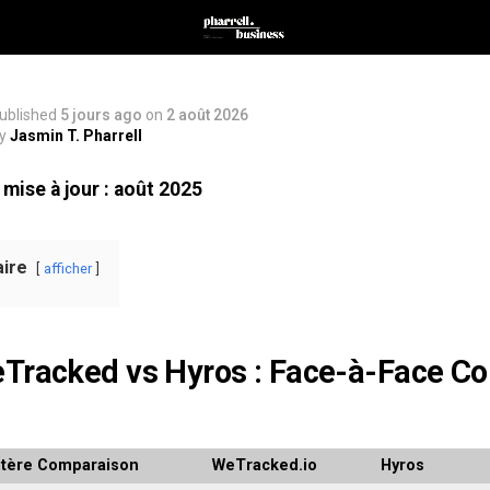
ublished
5 jours ago
on
2 août 2026
y
Jasmin T. Pharrell
 mise à jour : août 2025
ire
afficher
Tracked vs Hyros : Face-à-Face Co
itère Comparaison
WeTracked.io
Hyros