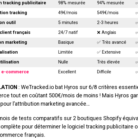
n tracking publicitaire
98% mesurée
94% mesurée
✅
ution tracking
49€/mois
549€/mois
✅
ion outil
5 minutes
2-3 heures
✅
client français
24/7 natif
❌ Anglais
ion marketing
Basique
✅ Très avancé
✅
lisation
Limitée
✅ Extensive
✅
utilisation
Nulle
Très élevée
E
e-commerce
Excellent
Difficile
LATION
: WeTracked.io bat Hyros sur 6/8 critères essenti
ce tout en coûtant 500€/mois de moins ! Mais Hyros ga
pour l’attribution marketing avancée…
mois de tests comparatifs sur 2 boutiques Shopify équival
omplète pour déterminer le logiciel tracking publicitaire 
-commerce français.