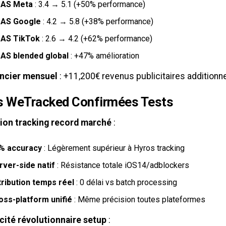
AS Meta
: 3.4 → 5.1 (+50% performance)
AS Google
: 4.2 → 5.8 (+38% performance)
AS TikTok
: 2.6 → 4.2 (+62% performance)
AS blended global
: +47% amélioration
ancier mensuel
: +11,200€ revenus publicitaires additionn
s WeTracked Confirmées Tests
ion tracking record marché
:
% accuracy
: Légèrement supérieur à Hyros tracking
rver-side natif
: Résistance totale iOS14/adblockers
tribution temps réel
: 0 délai vs batch processing
oss-platform unifié
: Même précision toutes plateformes
cité révolutionnaire setup
: