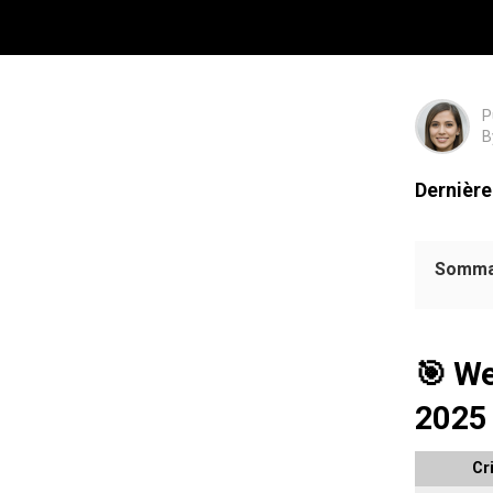
Expert]
P
B
Dernière
Somma
🎯 We
2025
Cr