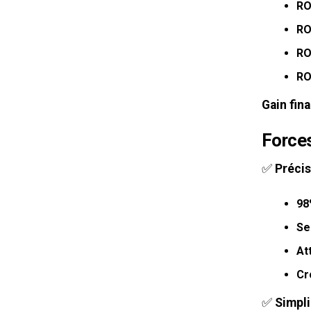
RO
RO
RO
RO
Gain fin
Force
✅
Précis
98
Se
At
Cr
✅
Simpli