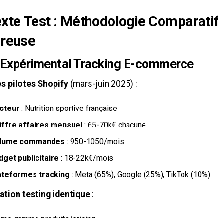
xte Test : Méthodologie Comparati
ureuse
 Expérimental Tracking E-commerce
s pilotes Shopify
(mars-juin 2025) :
cteur
: Nutrition sportive française
iffre affaires mensuel
: 65-70k€ chacune
lume commandes
: 950-1050/mois
dget publicitaire
: 18-22k€/mois
ateformes tracking
: Meta (65%), Google (25%), TikTok (10%)
ation testing identique
: