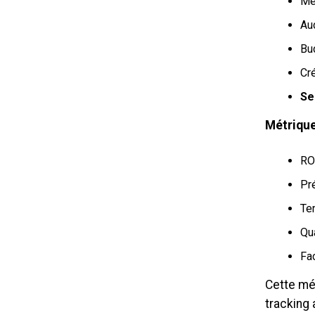
Mê
Au
Bu
Cré
Se
Métrique
RO
Pré
Te
Qu
Fac
Cette mé
tracking