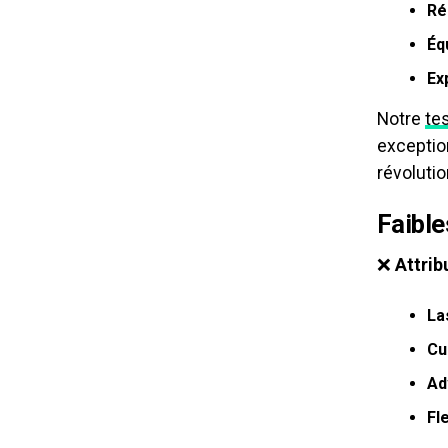
Ré
Éq
Ex
Notre
te
exception
révolutio
Faibl
❌
Attrib
La
Cu
Ad
Fle