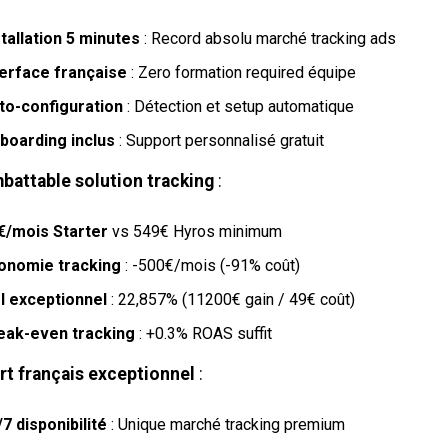
stallation 5 minutes
: Record absolu marché tracking ads
terface française
: Zero formation required équipe
to-configuration
: Détection et setup automatique
boarding inclus
: Support personnalisé gratuit
mbattable solution tracking
:
€/mois Starter
vs 549€ Hyros minimum
onomie tracking
: -500€/mois (-91% coût)
I exceptionnel
: 22,857% (11200€ gain / 49€ coût)
eak-even tracking
: +0.3% ROAS suffit
t français exceptionnel
:
/7 disponibilité
: Unique marché tracking premium