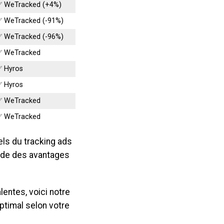
 WeTracked (+4%)
 WeTracked (-91%)
 WeTracked (-96%)
✅ WeTracked
 Hyros
 Hyros
✅ WeTracked
✅ WeTracked
els du tracking ads
rde des avantages
entes, voici notre
optimal selon votre