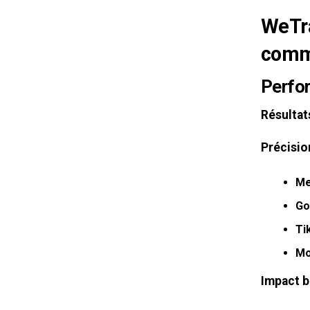
WeTra
comm
Perfo
Résultat
Précisio
Me
Go
Ti
Mo
Impact 