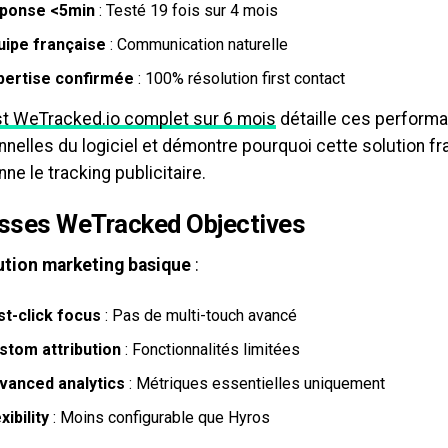
ponse <5min
: Testé 19 fois sur 4 mois
uipe française
: Communication naturelle
pertise confirmée
: 100% résolution first contact
st WeTracked.io complet sur 6 mois
détaille ces perform
nelles du logiciel et démontre pourquoi cette solution fr
nne le tracking publicitaire.
esses WeTracked Objectives
ution marketing basique
:
st-click focus
: Pas de multi-touch avancé
stom attribution
: Fonctionnalités limitées
vanced analytics
: Métriques essentielles uniquement
xibility
: Moins configurable que Hyros