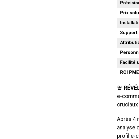
Précisio
Prix sol
Installat
Support 
Attribut
Personna
Facilité 
ROI PM
🚨
RÉVÉ
e-commer
cruciaux 
Après 4 
analyse c
profil e