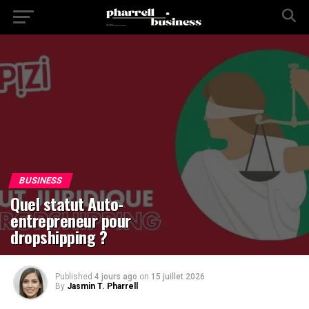
BUSINESS
Quel statut Auto-
entrepreneur pour
dropshipping ?
Published
4 jours ago
on
15 juillet 2026
By
Jasmin T. Pharrell