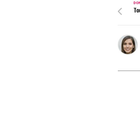
DON
To