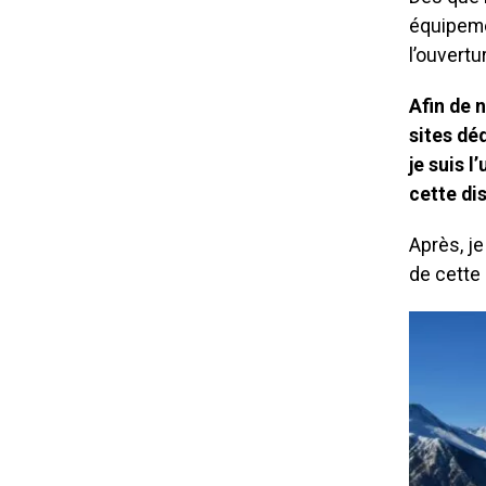
équipeme
l’ouvertu
Afin de n
sites dé
je suis l
cette dis
Après, je
de cette 