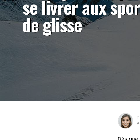
se livrer aux spo
de glisse
P
B
Dès que 