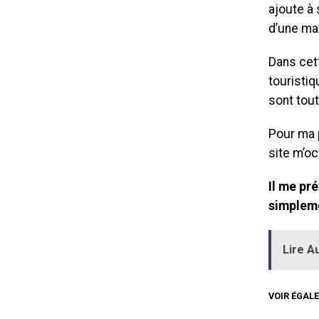
ajoute à
d’une ma
Dans cett
touristiq
sont tout
Pour ma p
site m’o
Il me pr
simpleme
Lire Au
VOIR ÉGALE