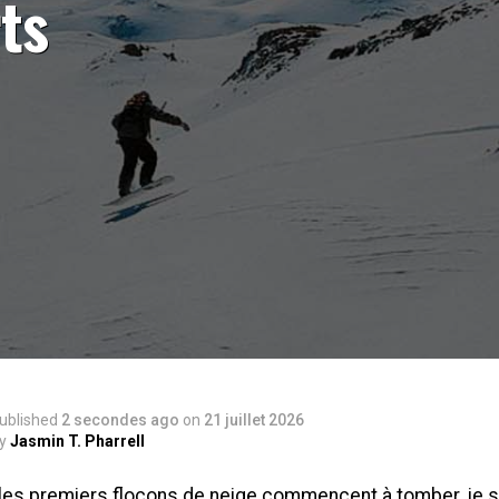
rts
ublished
2 secondes ago
on
21 juillet 2026
y
Jasmin T. Pharrell
les premiers flocons de neige commencent à tomber, je 