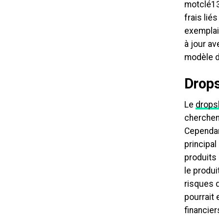
motclé13
frais lié
exemplair
à jour a
modèle d’
Drops
Le
drops
cherchen
Cependant
principal
produits
le produi
risques 
pourrait 
financie