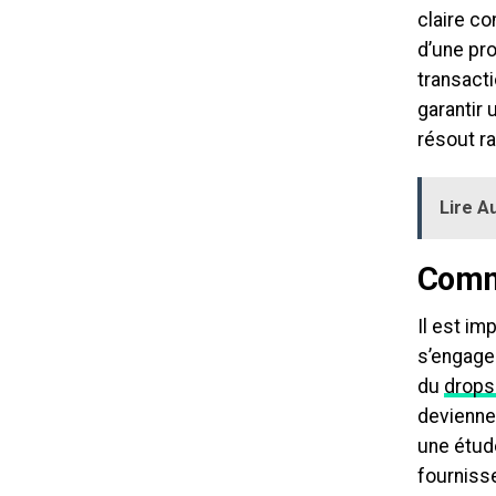
claire co
d’une pro
transact
garantir 
résout r
Lire Au
Comme
Il est im
s’engager
du
drops
devienne
une étude
fournisse