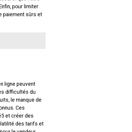
nfin, pour limiter
 de paiement sûrs et
u
 ligne peuvent
s difficultés du
duits, le manque de
connus. Ces
é5 et créer des
atilité des tarifs et
 pour le vendeur.