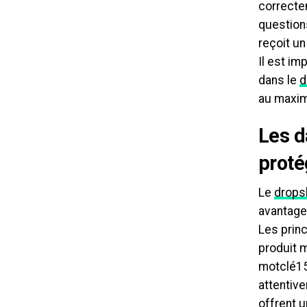
correctem
questions
reçoit u
Il est im
dans le
d
au maxi
Les d
proté
Le
drops
avantage
Les prin
produit m
motclé15
attentive
offrent u