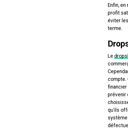
Enfin, en
profit s
éviter le
terme.
Drops
Le
drops
commerça
Cependan
compte. 
financier
prévenir
choisisse
qu’ils of
système d
défectue