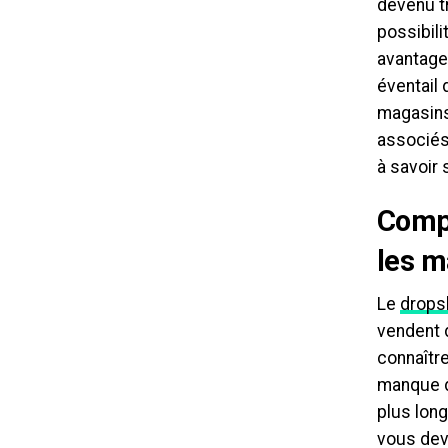
devenu tr
possibil
avantages
éventail 
magasins 
associé
à savoir 
Compr
les m
Le
drops
vendent 
connaître
manque de
plus lon
vous devr