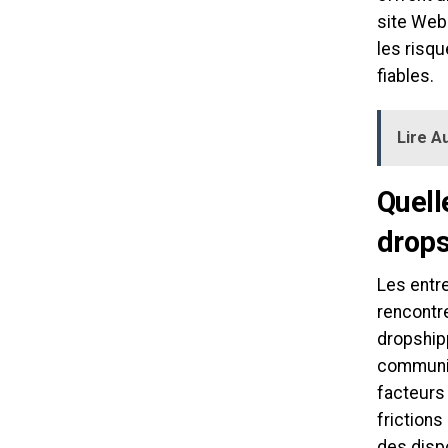
site Web 
les risqu
fiables.
Lire Au
Quell
drops
Les entr
rencontre
dropshipp
communic
facteurs
frictions
des dispo