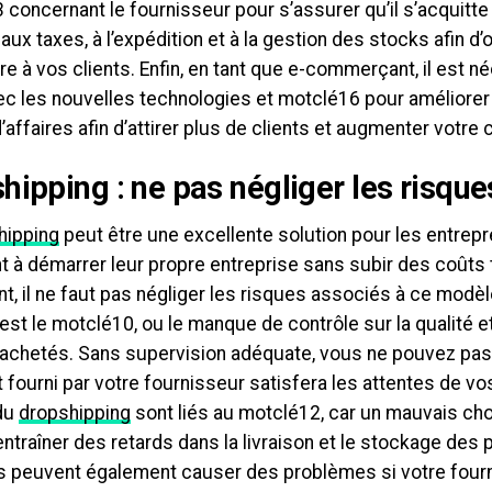
 concernant le fournisseur pour s’assurer qu’il s’acquitt
s aux taxes, à l’expédition et à la gestion des stocks afin d’
e à vos clients. Enfin, en tant que e-commerçant, il est n
vec les nouvelles technologies et motclé16 pour améliore
affaires afin d’attirer plus de clients et augmenter votre c
hipping : ne pas négliger les risques
hipping
peut être une excellente solution pour les entrep
t à démarrer leur propre entreprise sans subir des coûts 
, il ne faut pas négliger les risques associés à ce modèle
 est le motclé10, ou le manque de contrôle sur la qualité et 
 achetés. Sans supervision adéquate, vous ne pouvez pa
t fourni par votre fournisseur satisfera les attentes de vos
du
dropshipping
sont liés au motclé12, car un mauvais cho
entraîner des retards dans la livraison et le stockage des 
rs peuvent également causer des problèmes si votre four