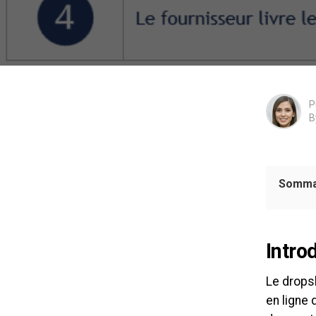
P
B
Somma
Intro
Le drops
en ligne 