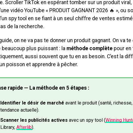
. Scroller TikTok en espérant tomber sur un produit viral, 
d’une vidéo YouTube « PRODUIT GAGNANT 2026 🔥 », ou sor
un spy tool en se fiant à un seul chiffre de ventes estimé
pas de la recherche.
uide, on ne va pas te donner un produit gagnant. On va t
 beaucoup plus puissant : la
méthode complète
pour en 
iquement, aussi souvent que tu en as besoin. C’est la dif
 un poisson et apprendre à pêcher.
se rapide — La méthode en 5 étapes :
Identifier le désir de marché
avant le produit (santé, richesse,
tendance actuelle).
Scanner les publicités actives
avec un spy tool (
Winning Hunt
Library,
Afterlib
).