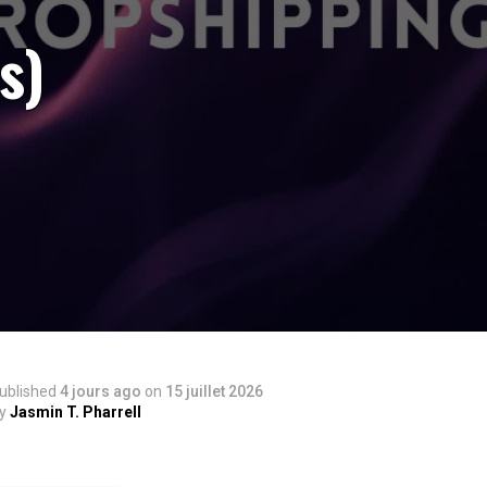
s)
ublished
4 jours ago
on
15 juillet 2026
y
Jasmin T. Pharrell