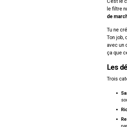
C’est le
le filtre
de march
Tu ne cré
Ton job, 
avec un d
ça que ce
Les dé
Trois cat
Sa
so
Ri
Re
par