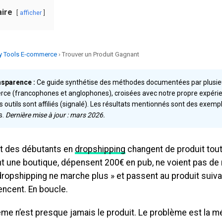
ire
afficher
y Tools E-commerce
› Trouver un Produit Gagnant
nsparence :
Ce guide synthétise des méthodes documentées par plusieu
e (francophones et anglophones), croisées avec notre propre expérien
s outils sont affiliés (signalé). Les résultats mentionnés sont des exemp
s.
Dernière mise à jour : mars 2026.
rt des débutants en
dropshipping
changent de produit tou
nt une boutique, dépensent 200€ en pub, ne voient pas de 
dropshipping ne marche plus » et passent au produit suiva
cent. En boucle.
ème n’est presque jamais le produit. Le problème est la 