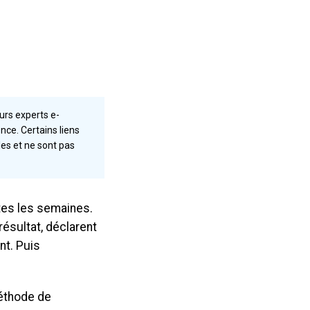
rs experts e-
ce. Certains liens
les et ne sont pas
tes les semaines.
résultat, déclarent
nt. Puis
méthode de