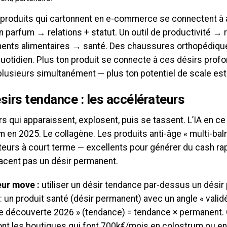
 produits qui cartonnent en e-commerce se connectent à
n parfum → relations + statut. Un outil de productivité →
nts alimentaires → santé. Des chaussures orthopédiqu
quotidien. Plus ton produit se connecte à ces désirs prof
plusieurs simultanément — plus ton potentiel de scale est
sirs tendance : les accélérateurs
s qui apparaissent, explosent, puis se tassent. L’IA en c
 en 2025. Le collagène. Les produits anti-âge « multi-bal
teurs à court terme — excellents pour générer du cash rap
acent pas un désir permanent.
eur move :
utiliser un désir tendance par-dessus un désir
 un produit santé (désir permanent) avec un angle « validé 
le découverte 2026 » (tendance) = tendance × permanent.
ont les boutiques qui font 700k€/mois en colostrum ou en 