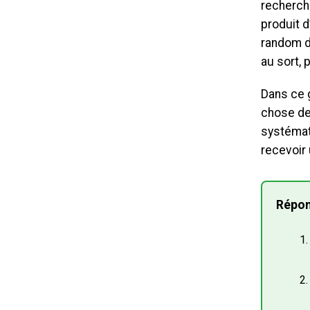
recherche
produit 
random d’
au sort, 
Dans ce g
chose de
systémat
recevoir
Répon