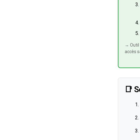
→ Outi
accès s
📑 