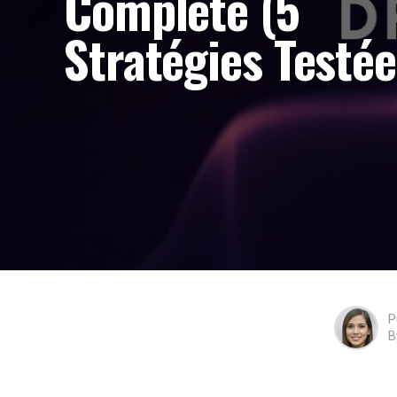
Complète (5
Stratégies Testée
P
B