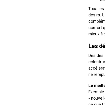
Tous les
désirs. U
compléme
confort 
mieux à 
Les dé
Des désir
colostrum
accéléra
ne rempl
Le meill
Exemple :
« nouvel
ce que f