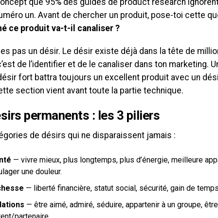
 concept que 95% des guides de product research ignorent 
 numéro un. Avant de chercher un produit, pose-toi cette qu
é ce produit va-t-il canaliser ?
es pas un désir. Le désir existe déjà dans la tête de mill
c’est de l’identifier et de le canaliser dans ton marketing.
ésir fort battra toujours un excellent produit avec un dési
tte section vient avant toute la partie technique.
sirs permanents : les 3 piliers
égories de désirs qui ne disparaissent jamais :
nté
— vivre mieux, plus longtemps, plus d’énergie, meilleure ap
ulager une douleur.
chesse
— liberté financière, statut social, sécurité, gain de temps
lations
— être aimé, admiré, séduire, appartenir à un groupe, être
ent/partenaire.