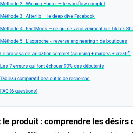
Méthode 2 : Winning Hunter — le workflow complet
Méthode 3 : Afterlib — le deep dive Facebook
Méthode 4 : FastMoss — ce qui se vend vraiment sur TikTok Sh
Méthode 5 : L’approche « reverse engineering » de boutiques
Le process de validation complet (sourcing + marges + créatif)
Les 7 erreurs qui font échouer 90% des débutants
Tableau comparatif des outils de recherche
FAQ (6 questions)
 le produit : comprendre les désirs