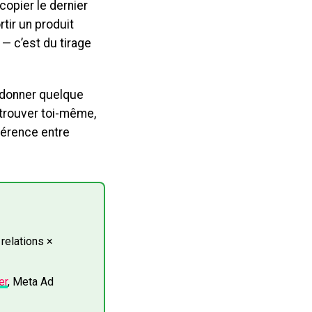
copier le dernier
tir un produit
 — c’est du tirage
e donner quelque
trouver toi-même,
férence entre
 relations ×
er
, Meta Ad