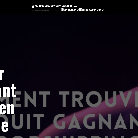
r
ant
 en
de