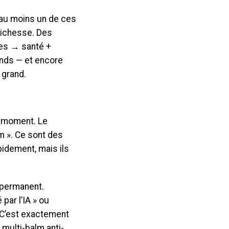
 au moins un de ces
 richesse. Des
es → santé +
onds — et encore
 grand.
e moment. Le
m ». Ce sont des
idement, mais ils
 permanent.
par l’IA » ou
 C’est exactement
multi-balm anti-