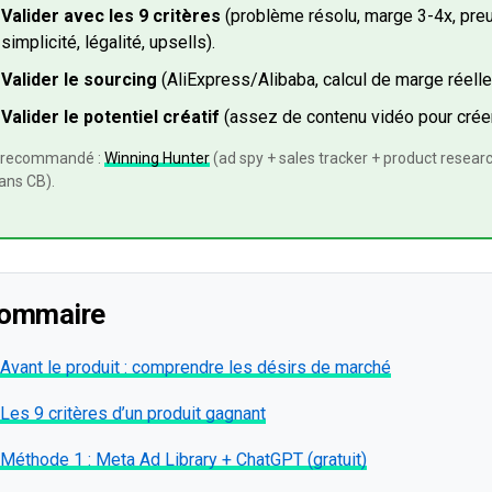
Valider avec les 9 critères
(problème résolu, marge 3-4x, preu
simplicité, légalité, upsells).
Valider le sourcing
(AliExpress/Alibaba, calcul de marge réelle
Valider le potentiel créatif
(assez de contenu vidéo pour crée
l recommandé :
Winning Hunter
(ad spy + sales tracker + product researc
ans CB).
Sommaire
Avant le produit : comprendre les désirs de marché
Les 9 critères d’un produit gagnant
Méthode 1 : Meta Ad Library + ChatGPT (gratuit)