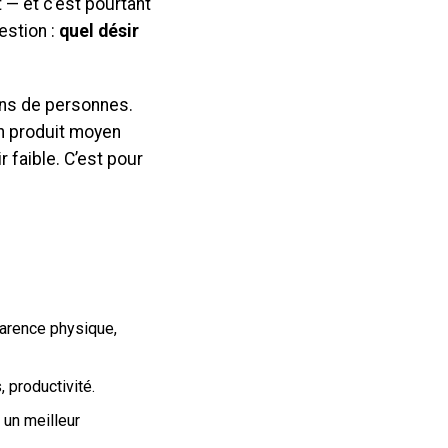
— et c’est pourtant
estion :
quel désir
ions de personnes.
 Un produit moyen
r faible. C’est pour
parence physique,
, productivité.
 un meilleur