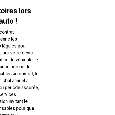
oires lors
auto !
contrat
ienne les
s légales pour
re sur votre devis
tion du véhicule, le
 anticipée ou de
ables au contrat, le
global annuel à
t ou période assurée,
 services
on invitant le
ensables pour que