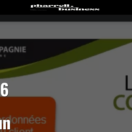
16
un