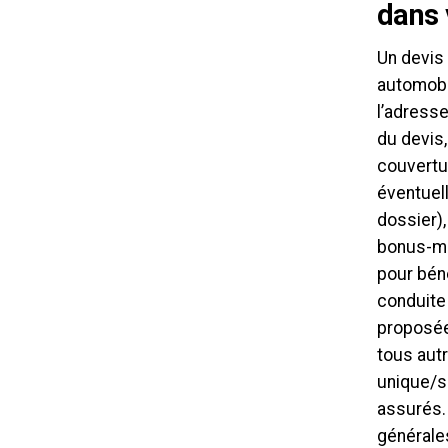
dans 
Un devis
automobil
l’adresse
du devis,
couvertur
éventuell
dossier),
bonus-mal
pour béné
conduite
proposées
tous autr
unique/se
assurés. 
générales