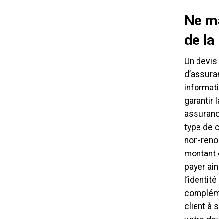
Ne ma
de la
Un devis
d’assura
informat
garantir 
assurance
type de c
non-renou
montant d
payer ain
l’identit
complémen
client à