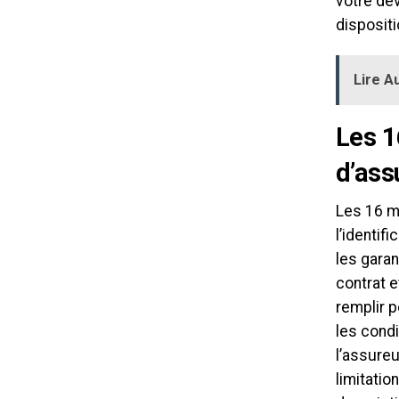
votre de
dispositi
Lire Au
Les 1
d’ass
Les 16 m
l’identif
les garan
contrat e
remplir 
les condi
l’assure
limitatio