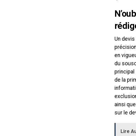
N’oub
rédig
Un devis
précision
en vigueu
du souscr
principal
de la pri
informati
exclusion
ainsi que
sur le de
Lire Au