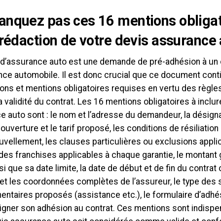
nquez pas ces 16 mentions obligat
 rédaction de votre devis assurance 
 d’assurance auto est une demande de pré-adhésion à un 
nce automobile. Il est donc crucial que ce document cont
ions et mentions obligatoires requises en vertu des règle
la validité du contrat. Les 16 mentions obligatoires à inclu
 auto sont : le nom et l’adresse du demandeur, la désigna
ouverture et le tarif proposé, les conditions de résiliation
vellement, les clauses particulières ou exclusions applic
es franchises applicables à chaque garantie, le montant 
si que sa date limite, la date de début et de fin du contra
é et les coordonnées complètes de l’assureur, le type des
taires proposés (assistance etc.), le formulaire d’adhési
 signer son adhésion au contrat. Ces mentions sont indisp