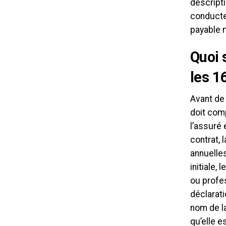
descript
conducteu
payable 
Quoi 
les 1
Avant de 
doit com
l’assuré 
contrat, 
annuelles
initiale,
ou profes
déclarati
nom de la
qu’elle e