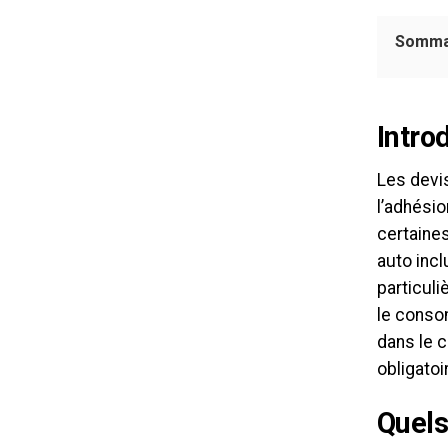
Somma
Intro
Les devi
l’adhésio
certaine
auto incl
particuli
le conso
dans le c
obligatoi
Quels