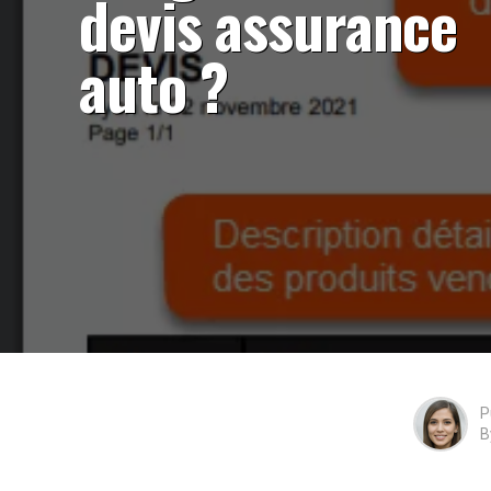
devis assurance
auto ?
P
B