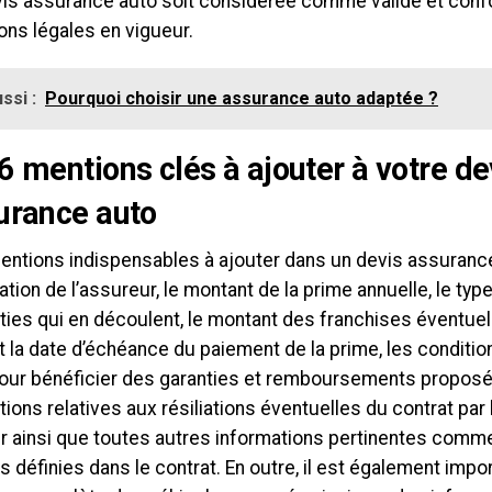
vis assurance auto soit considérée comme valide et con
ons légales en vigueur.
ssi :
Pourquoi choisir une assurance auto adaptée ?
6 mentions clés à ajouter à votre de
urance auto
entions indispensables à ajouter dans un devis assuranc
ication de l’assureur, le montant de la prime annuelle, le ty
ties qui en découlent, le montant des franchises éventuel
t la date d’échéance du paiement de la prime, les conditio
pour bénéficier des garanties et remboursements proposés
tions relatives aux résiliations éventuelles du contrat par
ur ainsi que toutes autres informations pertinentes comm
ns définies dans le contrat. En outre, il est également impo