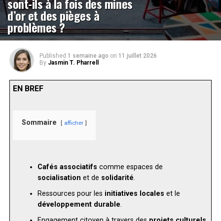
sont-ils à la fois des mines
d’or et des pièges à
problèmes ?
Published
1 semaine ago
on
11 juillet 2026
By
Jasmin T. Pharrell
EN BREF
Sommaire
afficher
Cafés associatifs
comme espaces de
socialisation
et de
solidarité
.
Ressources pour les
initiatives locales
et le
développement durable
.
Engagement citoyen à travers des
projets culturels