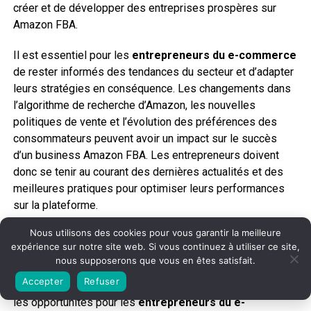
créer et de développer des entreprises prospères sur
Amazon FBA.
Il est essentiel pour les
entrepreneurs du e-commerce
de rester informés des tendances du secteur et d’adapter
leurs stratégies en conséquence. Les changements dans
l’algorithme de recherche d’Amazon, les nouvelles
politiques de vente et l’évolution des préférences des
consommateurs peuvent avoir un impact sur le succès
d’un business Amazon FBA. Les entrepreneurs doivent
donc se tenir au courant des dernières actualités et des
meilleures pratiques pour optimiser leurs performances
sur la plateforme.
Nous utilisons des cookies pour vous garantir la meilleure
En résumé, le business Amazon FBA présente un avenir
expérience sur notre site web. Si vous continuez à utiliser ce site,
prometteur en 2024 et au-delà. La croissance continue
nous supposerons que vous en êtes satisfait.
d’Amazon, les avantages logistiques du service FBA et les
Accepter
Refuser
tendances du e-commerce
garantissent la durabilité et
les opportunités pour les
entrepreneurs du e-