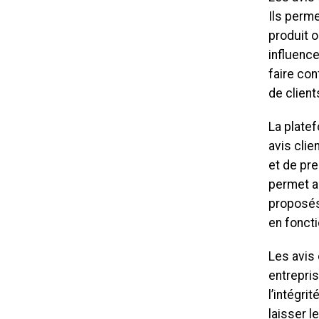
Ils perme
produit 
influence
faire co
de client
La platef
avis clie
et de pre
permet au
proposés 
en foncti
Les avis 
entrepris
l’intégri
laisser l