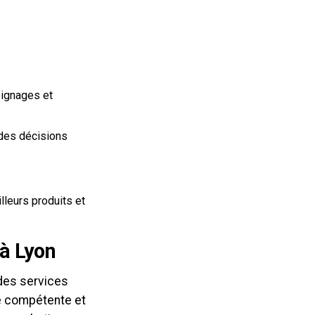
oignages et
 des décisions
lleurs produits et
à Lyon
des services
pe compétente et