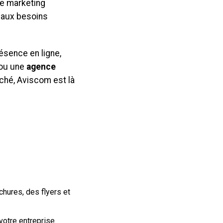
de marketing
e aux besoins
ésence en ligne,
 ou une
agence
ché, Aviscom est là
hures, des flyers et
votre entreprise