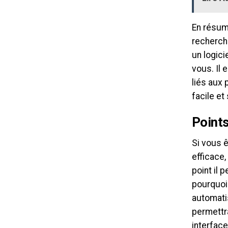
En résum
recherche
un logici
vous. Il 
liés aux
facile et
Points
Si vous ê
efficace,
point il 
pourquoi
automati
permettra
interface