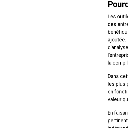
Pourq
Les outi
des entr
bénéfique
ajoutée. 
d’analyse
l’entrepr
la compil
Dans cett
les plus 
en foncti
valeur qu
En faisan
pertinen