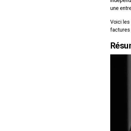
indépenda
une entr
Voici les
factures 
Résum