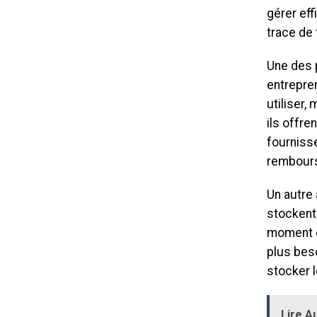
gérer ef
trace de 
Une des p
entrepren
utiliser,
ils offre
fournisse
rembours
Un autre 
stockent
moment e
plus bes
stocker l
Lire Au