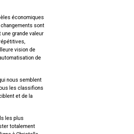
modèles économiques
s changements sont
t une grande valeur
épétitives,
lleure vision de
’automatisation de
e qui nous semblent
ous les classifions
iblent et de la
ls les plus
ster totalement