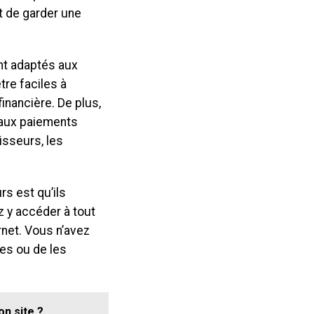
t de garder une
ont adaptés aux
tre faciles à
inancière. De plus,
s aux paiements
isseurs, les
s est qu’ils
z y accéder à tout
rnet. Vous n’avez
es ou de les
n site ?