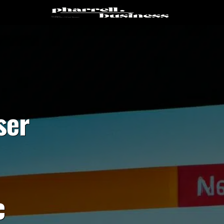
ser
c