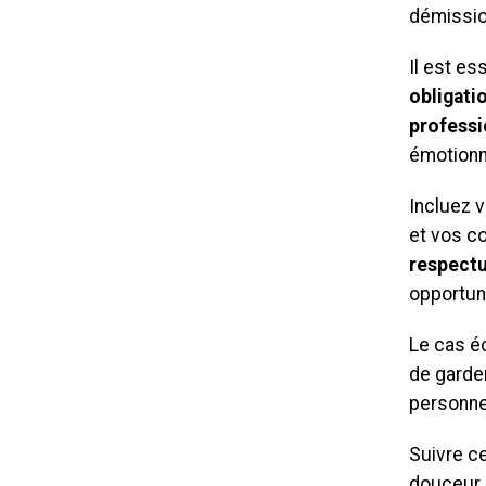
démissio
Il est es
obligati
professi
émotionn
Incluez 
et vos co
respect
opportun
Le cas é
de garder
personne
Suivre c
douceur,