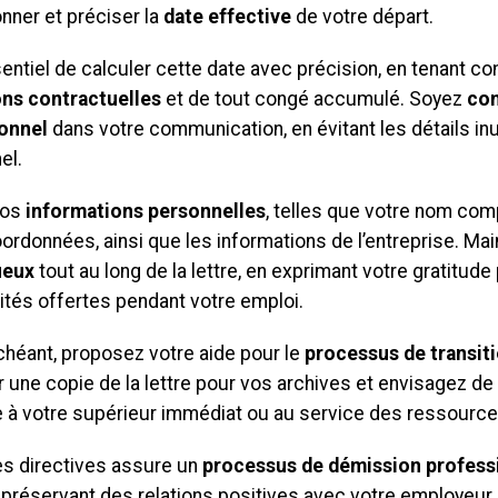
nner et préciser la
date effective
de votre départ.
sentiel de calculer cette date avec précision, en tenant 
ons contractuelles
et de tout congé accumulé. Soyez
con
onnel
dans votre communication, en évitant les détails inu
el.
vos
informations personnelles
, telles que votre nom com
ordonnées, ainsi que les informations de l’entreprise. Ma
ueux
tout au long de la lettre, en exprimant votre gratitude
ités offertes pendant votre emploi.
chéant, proposez votre aide pour le
processus de transit
 une copie de la lettre pour vos archives et envisagez de
 à votre supérieur immédiat ou au service des ressourc
es directives assure un
processus de démission profess
 préservant des relations positives avec votre employeur.