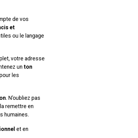
compte de vos
cis et
tiles ou le langage
plet, votre adresse
intenez un
ton
 pour les
ion
. N’oubliez pas
 la remettre en
es humaines.
ionnel
et en