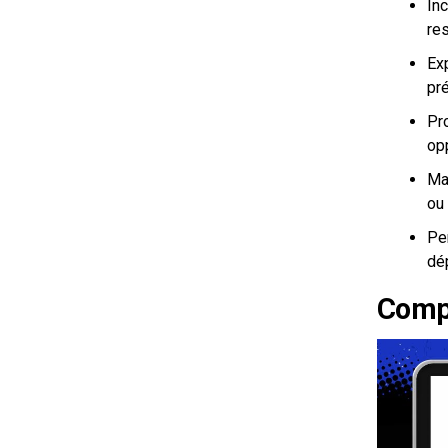
Inc
re
Exp
pré
Pr
opp
Mai
ou 
Per
dé
Compr