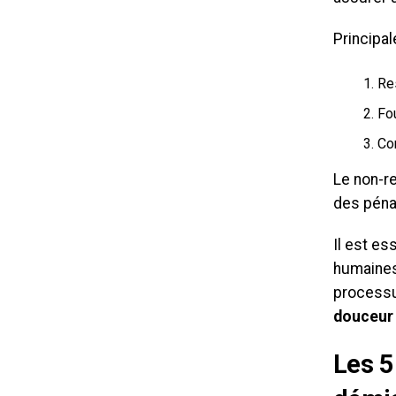
Principal
Res
Fou
Co
Le non-r
des pénal
Il est es
humaines
processu
douceur
Les 5