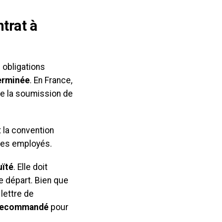
trat à
s obligations
terminée
. En France,
de la soumission de
t la convention
 des employés.
uïté
. Elle doit
re départ. Bien que
 lettre de
r recommandé
pour