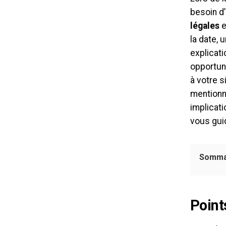
besoin d
légales
e
la date, 
explicati
opportuni
à votre s
mentionn
implicati
vous guid
Somma
Point