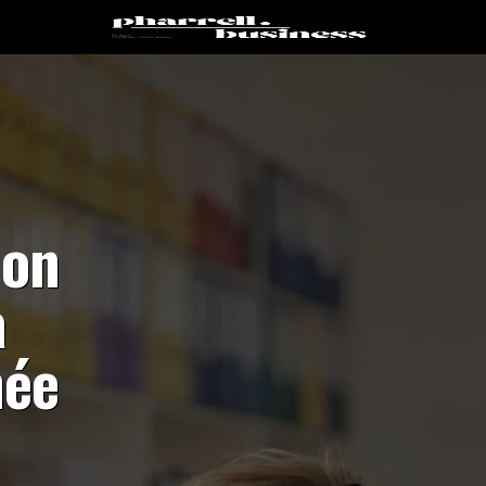
ion
à
née