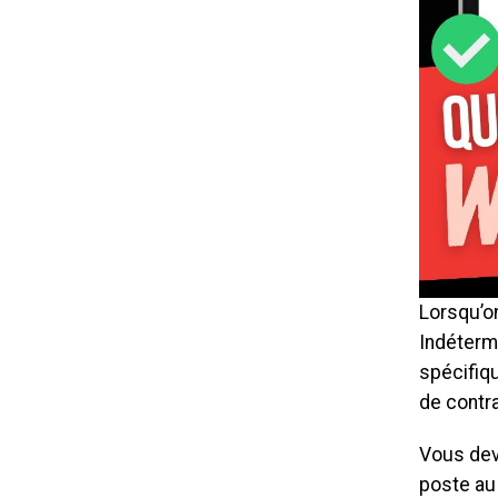
Lorsqu’o
Indétermi
spécifiq
de contra
Vous dev
poste au 