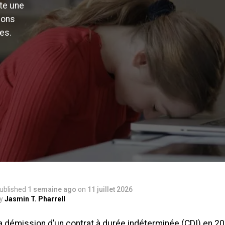
te une
ions
es.
ublished
1 semaine ago
on
11 juillet 2026
y
Jasmin T. Pharrell
la démission d’un contrat à durée indéterminée (CDI) en 2