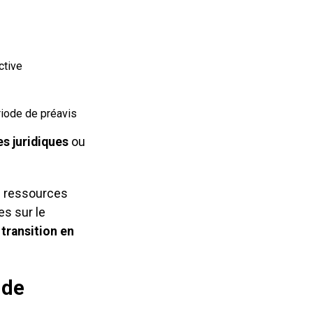
ctive
riode de préavis
s juridiques
ou
es ressources
es sur le
e
transition en
 de