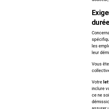
Exige
durée
Concerna
spécifiq
les empl
leur dém
Vous ête
collectiv
Votre
le
inclure v
ce ne soi
démissio
assurer 