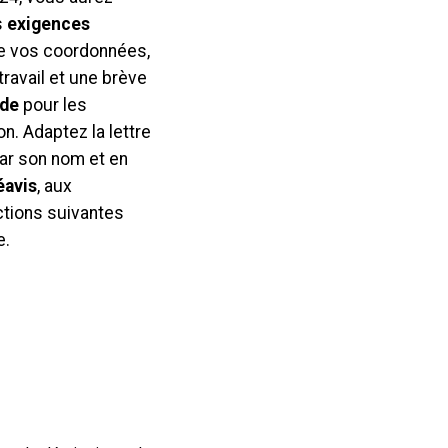
s
exigences
ure vos coordonnées,
 travail et une brève
ude
pour les
n. Adaptez la lettre
par son nom et en
éavis
, aux
ections suivantes
e.