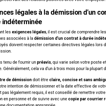
nces légales à la
démission d’un con
 indéterminée
nt les
exigences légales
, il est crucial de comprendre le
ues associées à la
démission d’un contrat à durée indé
oyés doivent respecter certaines directives légales lors 
ission.
s tenu de fournir un
préavis
, qui varie selon votre poste e
e. Généralement, cela va d’un à trois mois pour la plupart
ttre de démission
doit être
claire, concise et sans ambig
otre intention de démissionner et la date effective de vot
t pas légalement requis, il est conseillé de remettre votre
n en personne et de suivre avec une
copie par courrie
une documentation appropriée.