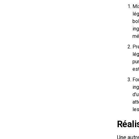
Mix
lé
bol
ing
mé
Pr
lé
pu
est
Fou
ing
d’u
att
les
Réali
Une autr