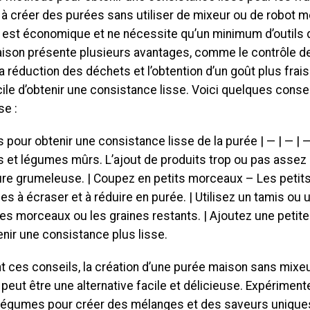
 à créer des purées sans utiliser de mixeur ou de robot m
est économique et ne nécessite qu’un minimum d’outils d
ison présente plusieurs avantages, comme le contrôle de
 la réduction des déchets et l’obtention d’un goût plus frais.
icile d’obtenir une consistance lisse. Voici quelques conse
se :
s pour obtenir une consistance lisse de la purée | — | — | —
ts et légumes mûrs. L’ajout de produits trop ou pas asse
ure grumeleuse. | Coupez en petits morceaux – Les peti
les à écraser et à réduire en purée. | Utilisez un tamis ou
les morceaux ou les graines restants. | Ajoutez une petite
nir une consistance plus lisse.
t ces conseils, la création d’une purée maison sans mixe
eut être une alternative facile et délicieuse. Expériment
t légumes pour créer des mélanges et des saveurs unique