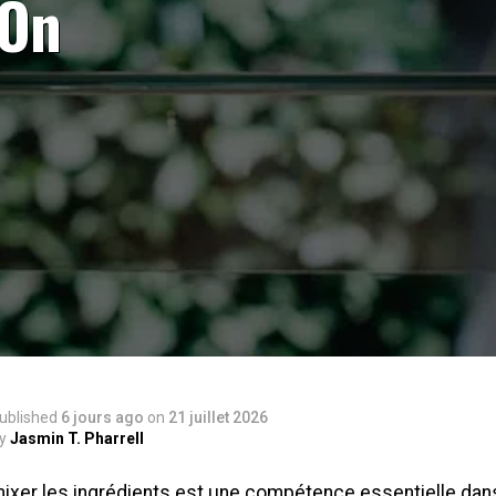
 On
ublished
6 jours ago
on
21 juillet 2026
y
Jasmin T. Pharrell
mixer les ingrédients est une compétence essentielle dans