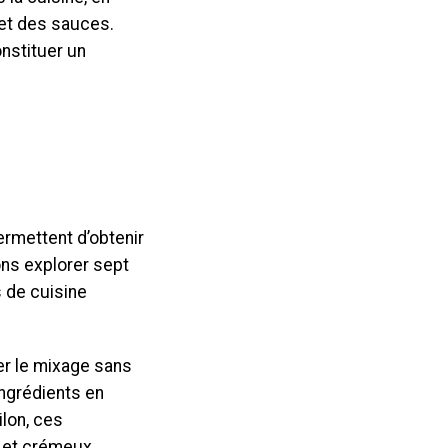
 et des sauces.
nstituer un
ermettent d’obtenir
ons explorer sept
s de cuisine
er le mixage sans
ingrédients en
ilon, ces
 et crémeux.