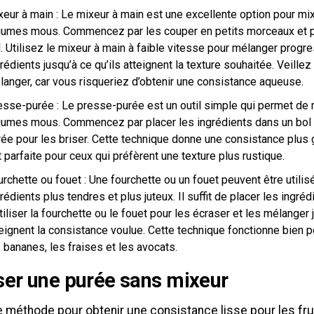
eur à main : Le mixeur à main est une excellente option pour mixe
gumes mous. Commencez par les couper en petits morceaux et p
. Utilisez le mixeur à main à faible vitesse pour mélanger progr
rédients jusqu’à ce qu’ils atteignent la texture souhaitée. Veillez
langer, car vous risqueriez d’obtenir une consistance aqueuse.
esse-purée : Le presse-purée est un outil simple qui permet de m
gumes mous. Commencez par placer les ingrédients dans un bol e
rée pour les briser. Cette technique donne une consistance plus 
 parfaite pour ceux qui préfèrent une texture plus rustique.
rchette ou fouet : Une fourchette ou un fouet peuvent être utili
rédients plus tendres et plus juteux. Il suffit de placer les ingré
tiliser la fourchette ou le fouet pour les écraser et les mélanger 
eignent la consistance voulue. Cette technique fonctionne bien po
 bananes, les fraises et les avocats.
ser une purée sans mixeur
e méthode pour obtenir une consistance lisse pour les fru