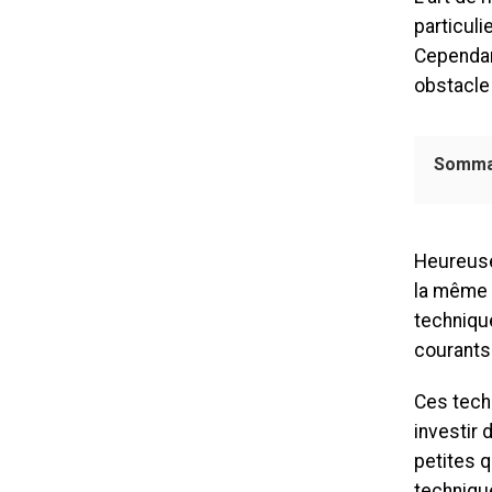
particul
Cependant
obstacle
Somma
Heureuse
la même 
technique
courants
Ces tech
investir 
petites q
techniqu