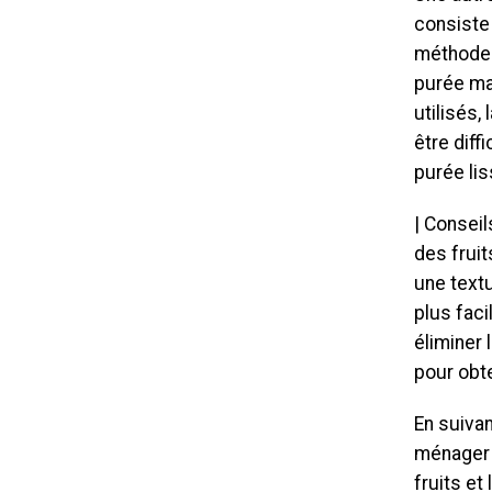
consiste
méthode 
purée ma
utilisés,
être diff
purée lis
| Conseil
des frui
une text
plus faci
éliminer 
pour obte
En suivan
ménager p
fruits e