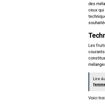
des méla
ceux qui
techniqu
souhaitée
Techn
Les fruit
courants
constitu
mélanges
Lire Au
femm
Voici tro