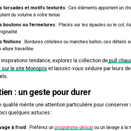
s torsades et motifs texturés
: Ces éléments apportent un ch
utent du volume à votre tenue.
s boutons ou fermetures
: Placés sur les épaules ou le col, il
riginalité.
s finitions
: Bordures côtelées ou manches ballon, ces détails s
 allure travaillée.
inspirations tendance, explorez la collection de
pull cha
 sur le site Monoprix
et laissez-vous séduire par leurs d
els.
tien : un geste pour durer
e qualité mérite une attention particulière pour conserver
oici quelques astuces :
vage à froid
: Préférez un
programme délicat
ou un lavage à la 