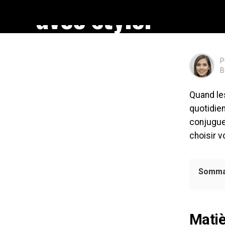
avec style.
P
B
Quand les
quotidien
conjugue
choisir v
Somma
Matiè