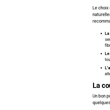
Le choix 
naturelle
recomma
La
se
fi
Le
to
L’
alt
La co
Un bon pu
quelques 