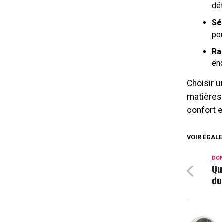
dét
Sé
po
Ra
end
Choisir u
matières 
confort e
VOIR ÉGALE
DON
Qu
du