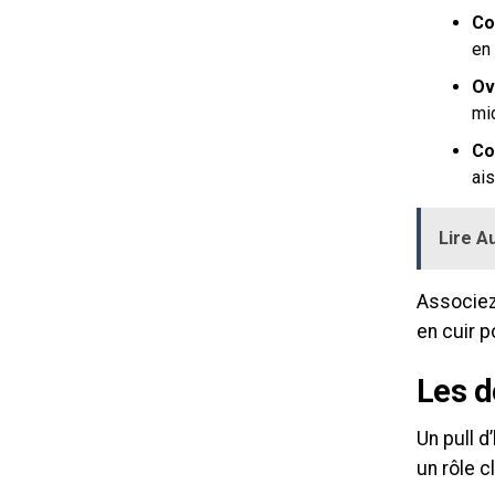
Co
en
Ov
mi
Co
ai
Lire Au
Associez
en cuir p
Les d
Un pull d
un rôle cl