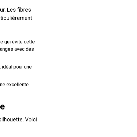
ur. Les fibres
rticulièrement
ce qui évite cette
élanges avec des
t idéal pour une
une excellente
ce
silhouette. Voici