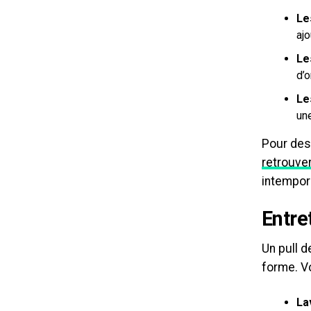
Le
ajo
Le
d’o
Le
une
Pour des 
retrouver
intempor
Entre
Un pull d
forme. V
La