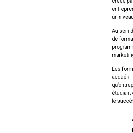
créée par
entrepre
un nivea
Au sein 
de forma
programm
marketin
Les form
acquérir
qu’entre
étudiant
le succè