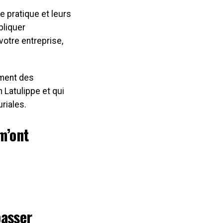
e pratique et leurs
pliquer
otre entreprise,
ement des
 Latulippe et qui
riales.
m’ont
passer