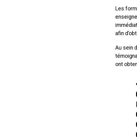
Les forma
enseigne
immédiat
afin d’ob
Au sein 
témoignag
ont obten