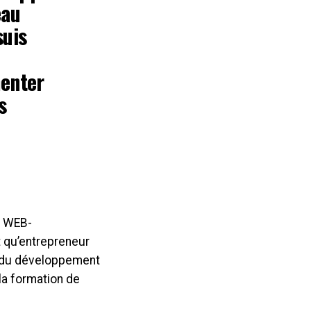
eau
suis
menter
s
E WEB-
 qu’entrepreneur
e du développement
la formation de