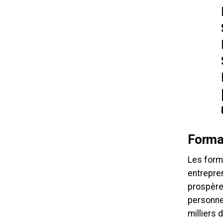
Format
Les form
entrepre
prospère
personnel
milliers 