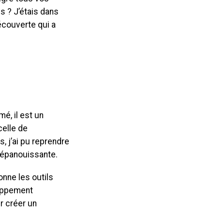
s ? J’étais dans
découverte qui a
é, il est un
celle de
 j’ai pu reprendre
e épanouissante.
onne les outils
loppement
r créer un