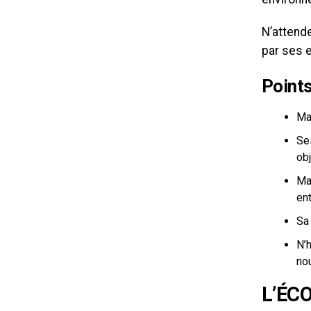
N’attende
par ses 
Points
Ma
Se
obj
Ma
en
Sa 
N’h
no
L’ÉCO