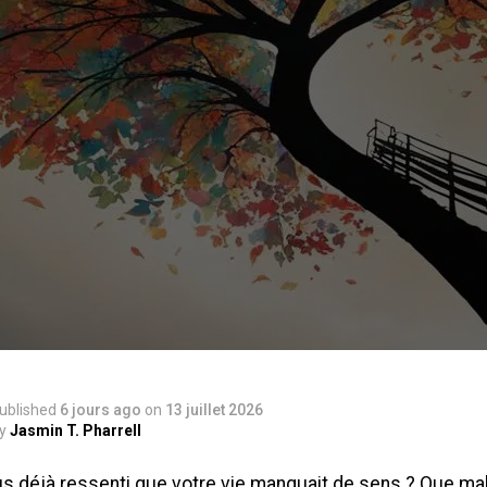
ublished
6 jours ago
on
13 juillet 2026
y
Jasmin T. Pharrell
s déjà ressenti que votre vie manquait de sens ? Que ma