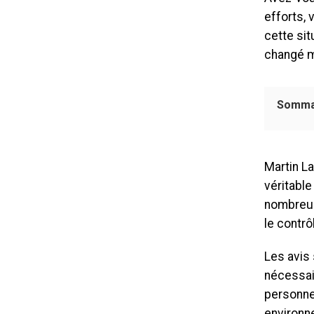
efforts, 
cette sit
changé ma
Somma
Martin La
véritabl
nombreus
le contrô
Les avis 
nécessai
personne
environne