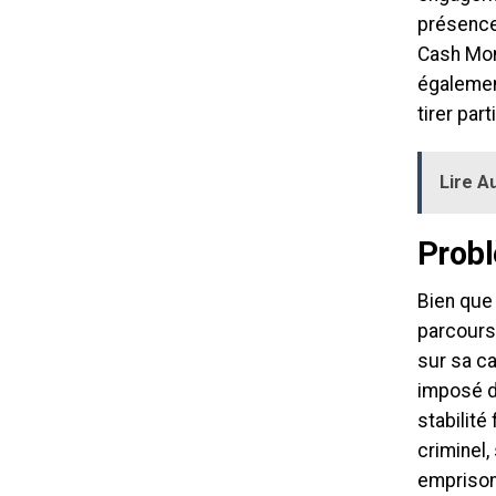
présence 
Cash Mon
également
tirer par
Lire Au
Probl
Bien que
parcours 
sur sa ca
imposé d
stabilité
criminel,
emprison