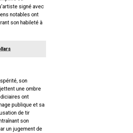
u'artiste signé avec
ens notables ont
rant son habileté à
llars
spérité, son
 jettent une ombre
diciaires ont
mage publique et sa
usation de tir
ntraînant son
par un jugement de