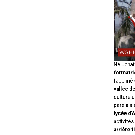
Né Jonath
formatri
façonné 
vallée de
culture 
père a a
lycée d'A
activités
arrière t