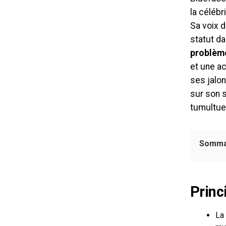
la célébr
Sa voix 
statut da
problème
et une a
ses jalon
sur son s
tumultue
Somma
Princ
La 