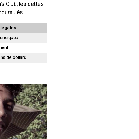
's Club, les dettes
 accumulés.
légales
juridiques
ment
ns de dollars