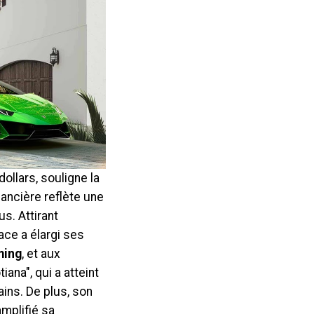
ollars, souligne la
nancière reflète une
s. Attirant
ce a élargi ses
ming
, et aux
na", qui a atteint
ins. De plus, son
mplifié sa