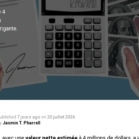
e 4
s
rigante.
ublished
7 jours ago
on
20 juillet 2026
y
Jasmin T. Pharrell
, avec une
valeur nette estimée
à 4 millions de dollars, a