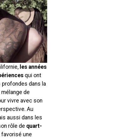
lifornie,
les années
xpériences
qui ont
s profondes dans la
n mélange de
our vivre avec son
erspective. Au
is aussi dans les
 son rôle de
quart-
a favorisé une