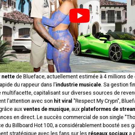
 nette
de Blueface, actuellement estimée à 4 millions de d
apide du rappeur dans l'
industrie musicale
. Sa gestion fi
multifacette, capitalisant sur diverses sources de revenu
ent l'attention avec son
hit viral
"Respect My Crypn", Bluefa
grâce aux
ventes de musique
, aux
plateformes de strea
ces en direct. Le succès commercial de son single "Thotia
ce du Billboard Hot 100, a considérablement boosté ses ga
nt stratégique avec les fans sur les
réseaux sociaux
a a