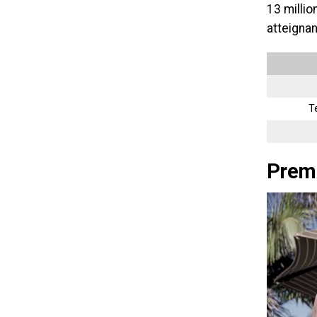
13 millio
atteignan
T
Prem