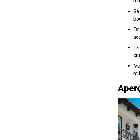
mu
Sa
bo
De
acc
La
cru
Ma
mil
Aperç