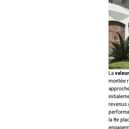
La
valeur
montée r
approche 
initialem
revenus 
performan
la 8e pla
engageme