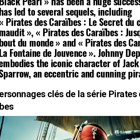
Black Pearl » has been a huge succes
has led to several sequels, including
« Pirates des Caraïbes : Le Secret du 
maudit », « Pirates des Caraïbes : Jus
bout du monde » and « Pirates des Car
La Fontaine de Jouvence ».
Johnny De
embodies the iconic character of
Jack
Sparrow
, an eccentric and cunning pir
ersonnages clés de la série Pirates
ïbes