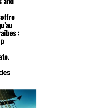
s and
coffre
qu’au
aïbes :
pp
ate.
 des