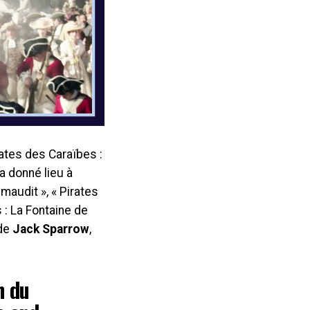
ates des Caraïbes :
a donné lieu à
maudit », « Pirates
 : La Fontaine de
 de
Jack Sparrow
,
n du