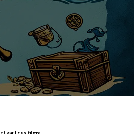
aptivant des
films