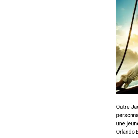
Outre Jac
personna
une jeun
Orlando B