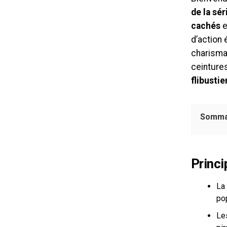
de la sé
cachés
e
d’action
charisma
ceinture
flibustie
Somma
Princi
La
pop
Le