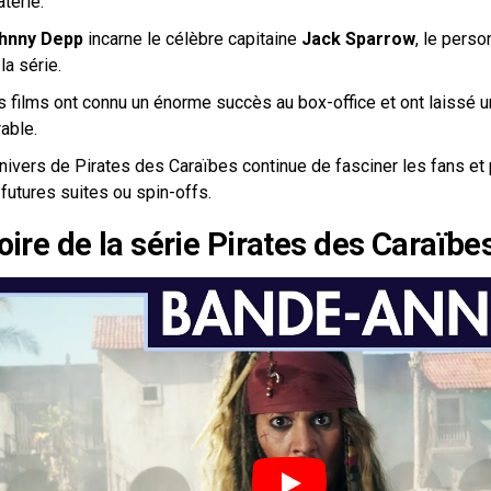
aterie.
hnny Depp
incarne le célèbre capitaine
Jack Sparrow
, le pers
la série.
 films ont connu un énorme succès au box-office et ont laissé un
able.
nivers de Pirates des Caraïbes continue de fasciner les fans et p
futures suites ou spin-offs.
toire de la série Pirates des Caraïbe