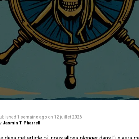
ublished
1 semaine ago
on
12 juillet 2026
y
Jasmin T. Pharrell
 dans cet article où nous allons plonger dans l’univers c