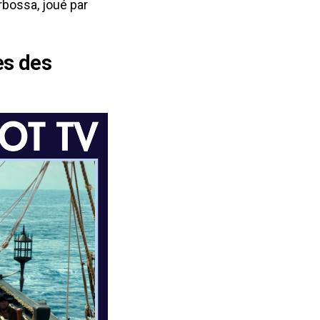
rbossa, joué par
es des