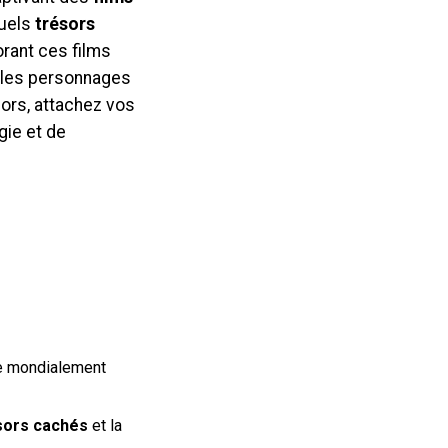
quels
trésors
rant ces films
r les personnages
ors, attachez vos
gie et de
ue mondialement
sors cachés
et la