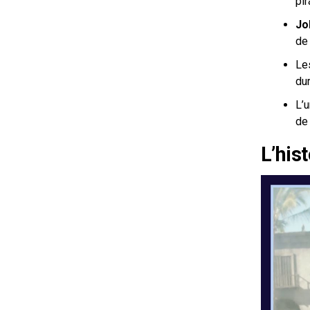
pir
Jo
de 
Les
dur
L’u
de 
L’his