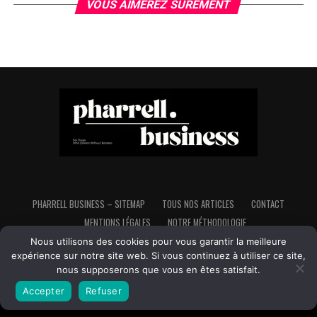
VOUS AIMEREZ SÛREMENT
PHARRELL BUSINESS – SITEMAP
TOUS NOS ARTICLES
CONTACT
MENTIONS LÉGALES
NOTRE MÉTHODOLOGIE
Nous utilisons des cookies pour vous garantir la meilleure
expérience sur notre site web. Si vous continuez à utiliser ce site,
nous supposerons que vous en êtes satisfait.
Copyright © Pharrell Business - Tous droits réservés - Made in France,
Fait avec ♥ et avec beaucoup d'♥ pour l'indépendance et la liberté
Accepter
Refuser
financière.