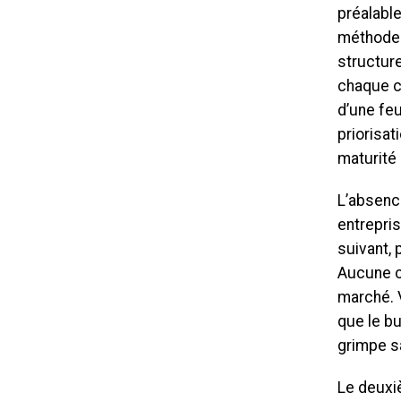
préalable
méthode é
structur
chaque c
d’une feu
priorisat
maturité 
L’absenc
entrepri
suivant,
Aucune c
marché. 
que le bu
grimpe sa
Le deuxi