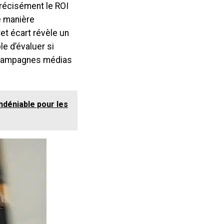
précisément le ROI
e manière
et écart révèle un
e d’évaluer si
os campagnes médias
ndéniable pour les