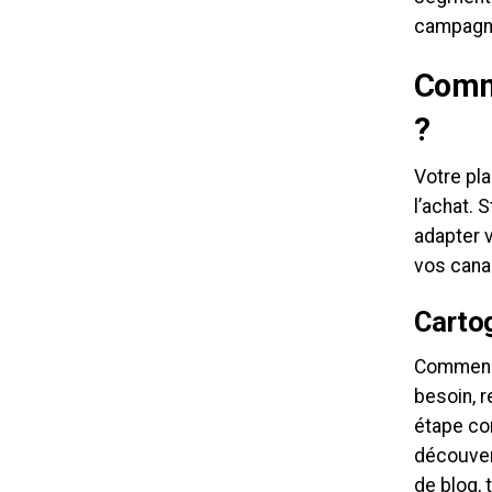
campagn
Comme
?
Votre pla
l’achat. 
adapter 
vos cana
Cartog
Commence
besoin, 
étape co
découver
de blog,