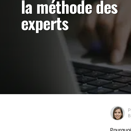
la méthode des
experts
P
B
Pourquoi