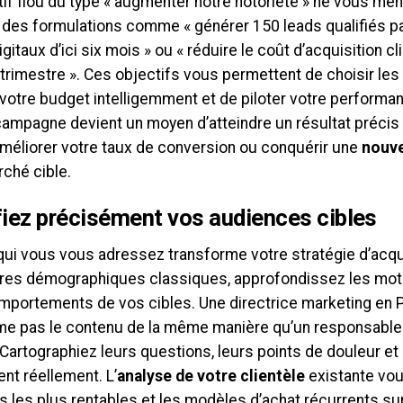
if flou du type « augmenter notre notoriété » ne vous mène
 des formulations comme « générer 150 leads qualifiés pa
gitaux d’ici six mois » ou « réduire le coût d’acquisition cl
trimestre ». Ces objectifs vous permettent de choisir les
 votre budget intelligemment et de piloter votre performa
ampagne devient un moyen d’atteindre un résultat précis
améliorer votre taux de conversion ou conquérir une
nouvel
rché cible.
fiez précisément vos audiences cibles
qui vous vous adressez transforme votre stratégie d’acqu
ères démographiques classiques, approfondissez les motiv
omportements de vos cibles. Une directrice marketing en P
 pas le contenu de la même manière qu’un responsabl
Cartographiez leurs questions, leurs points de douleur et 
nt réellement. L’
analyse de votre clientèle
existante vou
 les plus rentables et les modèles d’achat récurrents sur