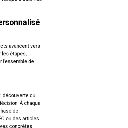
ersonnalisé
ects avancent vers
r les étapes,
r l’ensemble de
 : découverte du
décision. À chaque
phase de
EO ou des articles
uves concrètes :