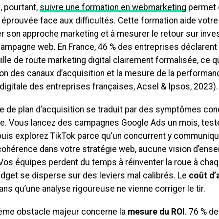
, pourtant,
suivre une formation en webmarketing
permet 
prouvée face aux difficultés. Cette formation aide votre
er son approche marketing et à mesurer le retour sur inv
ampagne web. En France, 46 % des entreprises déclarent
ille de route marketing digital clairement formalisée, ce q
ion des canaux d’acquisition et la mesure de la performan
digitale des entreprises françaises, Acsel & Ipsos, 2023).
e de plan d’acquisition se traduit par des symptômes con
se. Vous lancez des campagnes Google Ads un mois, teste
 puis explorez TikTok parce qu’un concurrent y communiqu
ohérence dans votre stratégie web, aucune vision d’ense
Vos équipes perdent du temps à réinventer la roue à chaqu
dget se disperse sur des leviers mal calibrés. Le
coût d’
ns qu’une analyse rigoureuse ne vienne corriger le tir.
ème obstacle majeur concerne la
mesure du ROI
. 76 % de