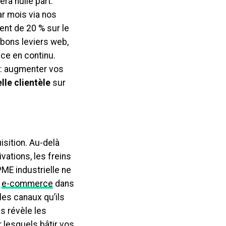
ra nulle part.
r mois via nos
ient de 20 % sur le
 bons leviers web,
nce en continu.
 : augmenter vos
le clientèle
sur
isition. Au-delà
ations, les freins
ME industrielle ne
e
e-commerce
dans
les canaux qu’ils
s révèle les
 lesquels bâtir vos