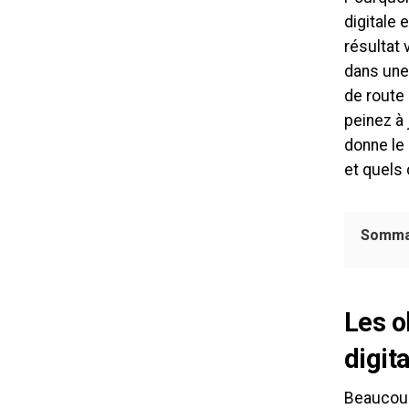
digitale 
résultat 
dans une
de route 
peinez à 
donne le
et quels 
Somma
Les o
digit
Beaucoup