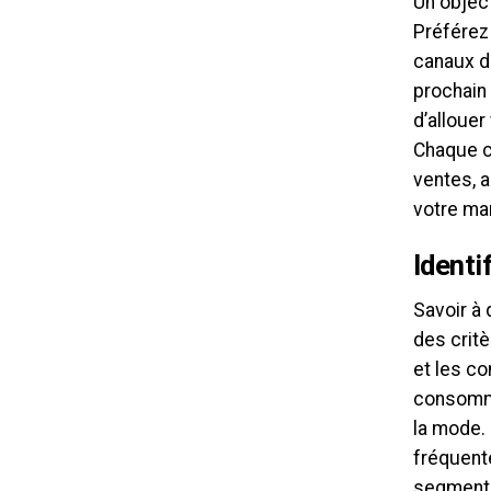
Un object
Préférez
canaux di
prochain 
d’allouer
Chaque c
ventes, 
votre ma
Identi
Savoir à 
des crit
et les c
consomme
la mode. 
fréquente
segments