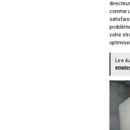
directeu
comme un
satisfai
problème
votre st
optimisen
Lire Au
emplo