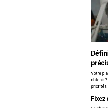
Défin
préci
Votre pl
obtenir ?
priorités
Fixez 