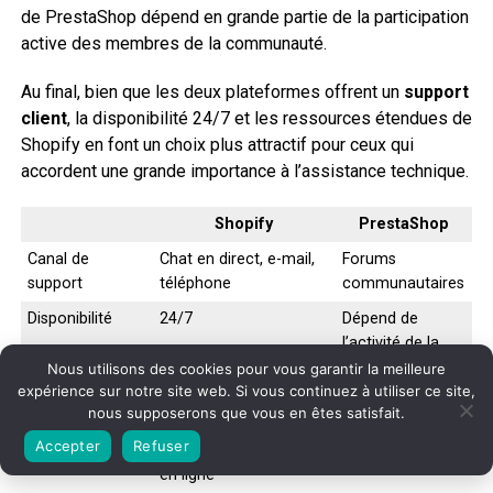
de PrestaShop dépend en grande partie de la participation
active des membres de la communauté.
Au final, bien que les deux plateformes offrent un
support
client
, la disponibilité 24/7 et les ressources étendues de
Shopify en font un choix plus attractif pour ceux qui
accordent une grande importance à l’assistance technique.
Shopify
PrestaShop
Canal de
Chat en direct, e-mail,
Forums
support
téléphone
communautaires
Disponibilité
24/7
Dépend de
l’activité de la
communauté
Nous utilisons des cookies pour vous garantir la meilleure
expérience sur notre site web. Si vous continuez à utiliser ce site,
Documentation
Documentation
N/A
nous supposerons que vous en êtes satisfait.
complète, webinaires,
Accepter
Refuser
articles de blog, cours
en ligne