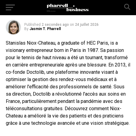
transformé la santé numérique en France…
Découvrez son parcours révolutionnaire !
Published
2 secondes ago
on
24 juillet 2026
By
Jasmin T. Pharrell
Stanislas Niox-Chateau, a graduate of HEC Paris, is a
visionary entrepreneur born in Paris in 1987. Sa passion
pour le tennis de haut niveau a été un tournant, transformé
en carrière entrepreneuriale après une blessure. En 2013, il
co-fonde Doctolib, une plateforme innovante visant à
optimiser la gestion des rendez-vous médicaux et à
améliorer l'efficacité des professionnels de santé. Sous
sa direction, Doctolib a révolutionné l'accès aux soins en
France, particulièrement pendant la pandémie avec des
téléconsultations gratuites. Découvrez comment Niox-
Chateau a amélioré la vie des patients et des praticiens
grâce à une technologie avancée et une vision stratégique.