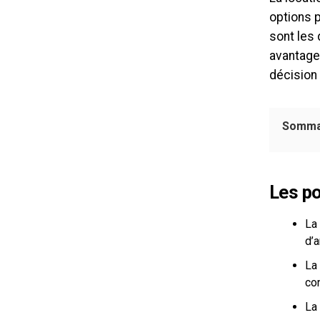
options p
sont les
avantage
décision 
Somma
Les po
La
d’a
La 
con
La 