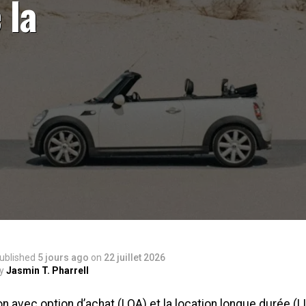
 la
ublished
5 jours ago
on
22 juillet 2026
y
Jasmin T. Pharrell
on avec option d’achat (LOA) et la location longue durée (