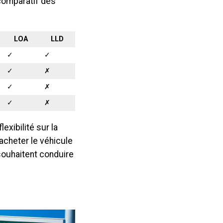
comparatif des
LOA
LLD
✓
✓
✓
✗
✓
✗
✓
✗
exibilité sur la
’acheter le véhicule
 souhaitent conduire