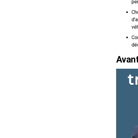
pe
Ch
d’
véh
Co
déc
Avant