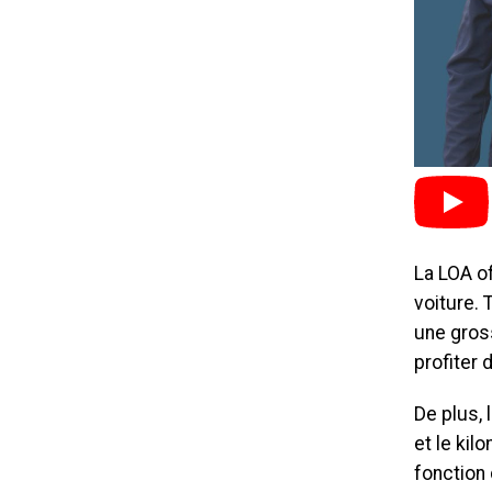
La LOA o
voiture. 
une gros
profiter 
De plus, 
et le kil
fonction