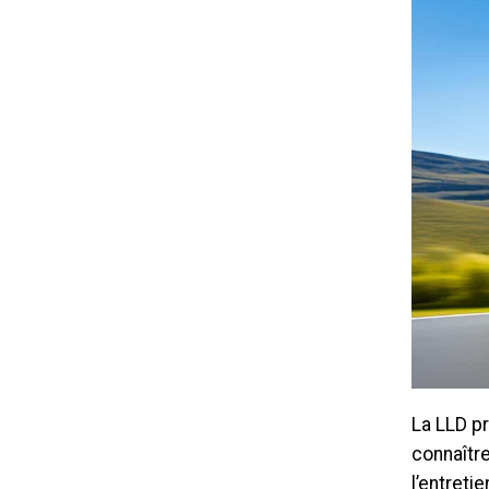
La LLD p
connaître
l’entreti