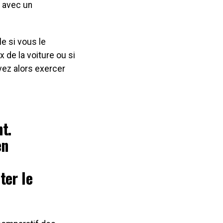
t avec un
le si vous le
de la voiture ou si
vez alors exercer
t.
en
ter le