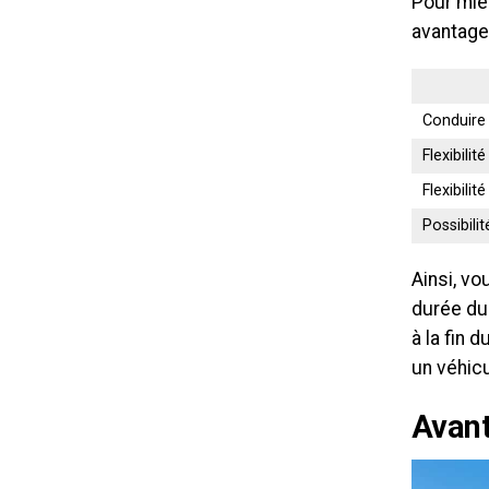
Pour mie
avantages
Conduire 
Flexibilit
Flexibilit
Possibilit
Ainsi, vo
durée du 
à la fin 
un véhic
Avant