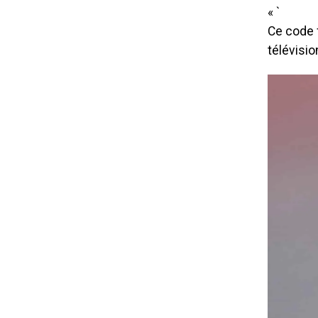
« `
Ce code f
télévisio