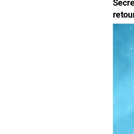
Secre
retou