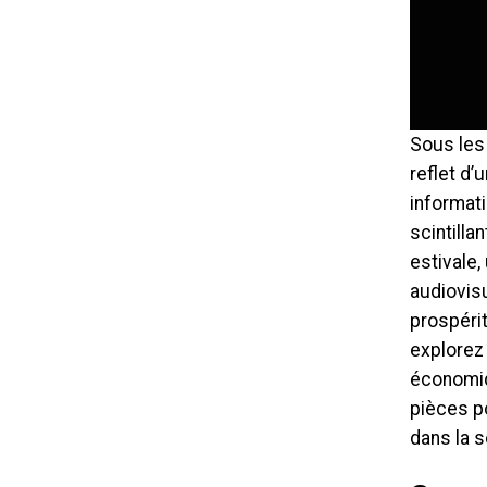
Sous les 
reflet d’
informati
scintill
estivale,
audiovisu
prospéri
explorez
économiq
pièces po
dans la 