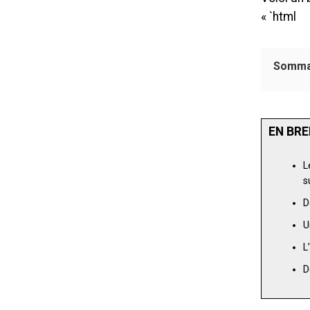
« `html
Somma
EN BRE
L
s
D
L
D