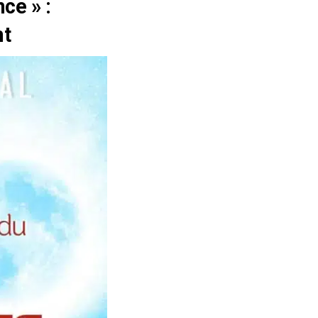
ce » :
nt