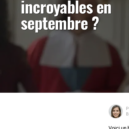
incroyables en
septembre ?
P
B
Voici un 