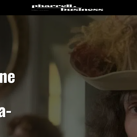
une
a-