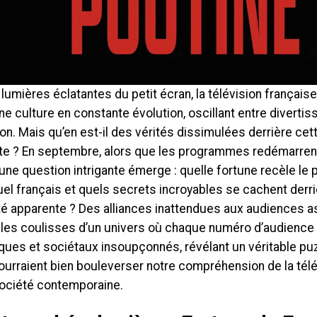
lumières éclatantes du petit écran, la télévision française
une culture en constante évolution, oscillant entre diverti
on. Mais qu’en est-il des vérités dissimulées derrière ce
ante ? En septembre, alors que les programmes redémarre
 une question intrigante émerge : quelle fortune recèle le
el français et quels secrets incroyables se cachent derri
té apparente ? Des alliances inattendues aux audiences 
 les coulisses d’un univers où chaque numéro d’audience
ues et sociétaux insoupçonnés, révélant un véritable puz
urraient bien bouleverser notre compréhension de la télé
société contemporaine.