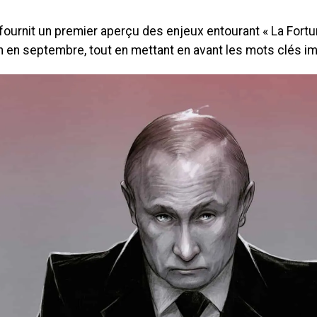
ournit un premier aperçu des enjeux entourant « La Fortun
n en septembre, tout en mettant en avant les mots clés i