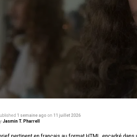
ublished
1 semaine ago
on
11 juillet 2026
y
Jasmin T. Pharrell
brief pertinent en français au format HTML, encadré dans u