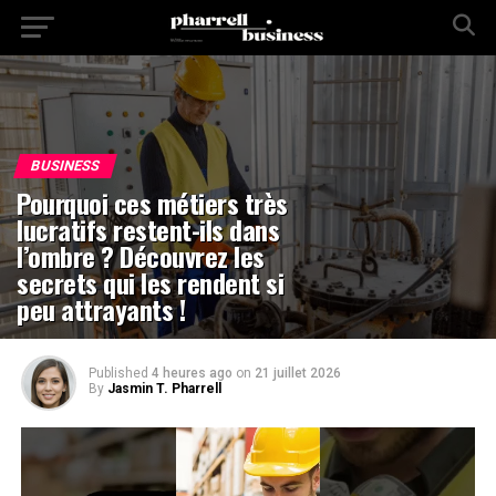
BUSINESS
Pourquoi ces métiers très
lucratifs restent-ils dans
l’ombre ? Découvrez les
secrets qui les rendent si
peu attrayants !
Published
4 heures ago
on
21 juillet 2026
By
Jasmin T. Pharrell