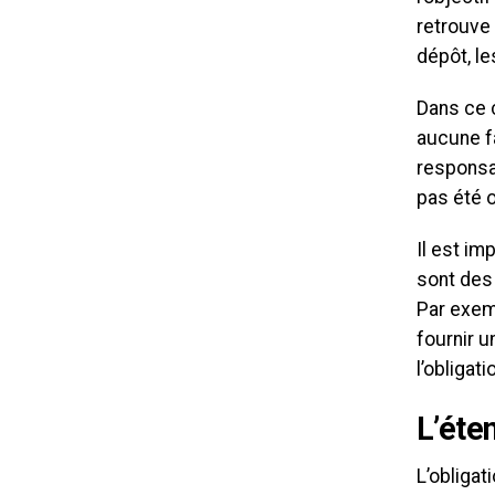
retrouve 
dépôt, le
Dans ce 
aucune fa
responsa
pas été 
Il est im
sont des 
Par exemp
fournir u
l’obligat
L’éte
L’obligat