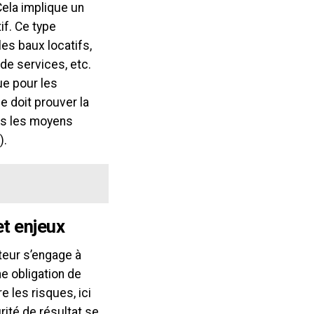
Cela implique un
if. Ce type
les baux locatifs,
de services, etc.
ue pour les
e doit prouver la
ous les moyens
).
et enjeux
iteur s’engage à
e obligation de
 les risques, ici
urité de résultat se