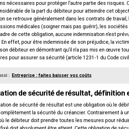
s nécessaires pour protéger l’autre partie des risques. 
nsidérable de la part du débiteur pour atteindre cet object
ion se retrouve généralement dans les contrats de travail, 
ssions médicales (soigner mais pas guérir), les sociétés 
adre de cette obligation, aucune indemnisation n’est prév
 En effet, pour être indemnisée de son préjudice, la victim
 son débiteur en démontrant qu’il n’a pas mis en œuvre t
es pour assurer sa sécurité (article 1231-1 du Code civil
ssi :
Entreprise : faites baisser vos coûts
gation de sécurité de résultat, définition 
ation de sécurité de résultat est une obligation où le déb
complètement la sécurité du créancier. Contrairement à un
 le débiteur doit prendre toutes les mesures pour réduire
f fixé doit absolument être atteint. Cette obligation de séc