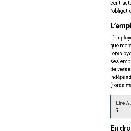
contractu
l’obligati
L’empl
L’employe
que menta
l’employ
ses empl
de verse
indépenda
(force m
Lire Au
?
En dro