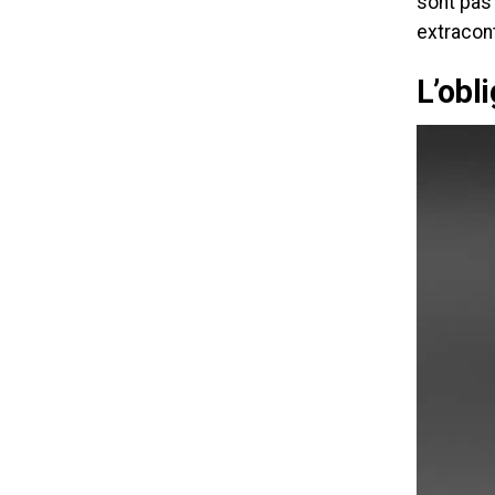
sont pas 
extracont
L’obl