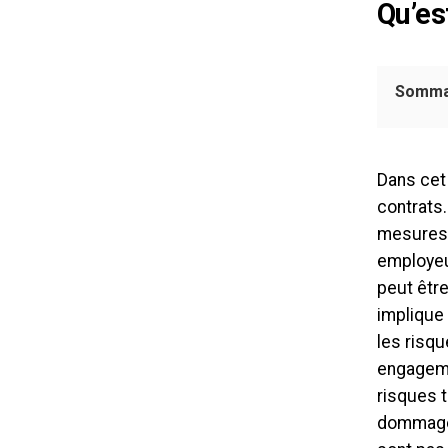
Qu’es
Somma
Dans cet 
contrats.
mesures o
employeu
peut être
implique
les risqu
engagemen
risques t
dommages