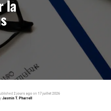
r la
us
ublished
2 jours ago
on
17 juillet 2026
y
Jasmin T. Pharrell