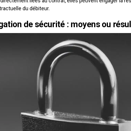
directement liées au contrat, elles peuvent engager la re
ractuelle du débiteur.
igation de sécurité : moyens ou résul