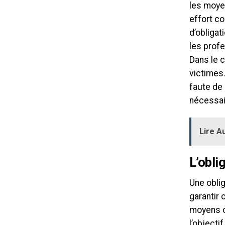
les moyen
effort co
d’obligat
les profe
Dans le c
victimes.
faute de
nécessair
Lire Au
L’obli
Une oblig
garantir 
moyens où
l’objecti