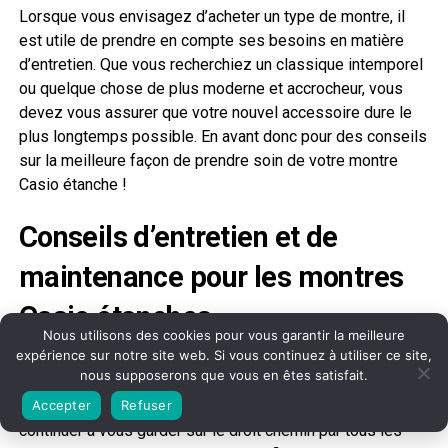
Lorsque vous envisagez d’acheter un type de montre, il
est utile de prendre en compte ses besoins en matière
d’entretien. Que vous recherchiez un classique intemporel
ou quelque chose de plus moderne et accrocheur, vous
devez vous assurer que votre nouvel accessoire dure le
plus longtemps possible. En avant donc pour des conseils
sur la meilleure façon de prendre soin de votre montre
Casio étanche !
Conseils d’entretien et de
maintenance pour les montres
Casio étanches
Nous utilisons des cookies pour vous garantir la meilleure
expérience sur notre site web. Si vous continuez à utiliser ce site,
Prendre soin d’une montre Casio étanche est une
nous supposerons que vous en êtes satisfait.
nécessité absolue ! Après tout, c’est la seule façon de
s’assurer que votre garde-temps bien-aimé puisse
Accepter
Refuser
continuer à vous garder sur le droit chemin par tous les