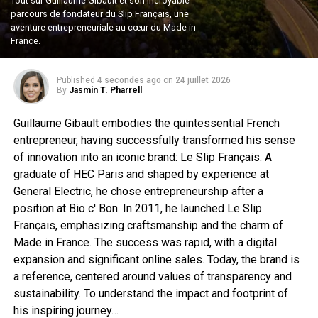
Tout sur Guillaume Gibault et son incroyable
parcours de fondateur du Slip Français, une
aventure entrepreneuriale au cœur du Made in
France.
Published
4 secondes ago
on
24 juillet 2026
By
Jasmin T. Pharrell
Guillaume Gibault embodies the quintessential French
entrepreneur, having successfully transformed his sense
of innovation into an iconic brand: Le Slip Français. A
graduate of HEC Paris and shaped by experience at
General Electric, he chose entrepreneurship after a
position at Bio c' Bon. In 2011, he launched Le Slip
Français, emphasizing craftsmanship and the charm of
Made in France. The success was rapid, with a digital
expansion and significant online sales. Today, the brand is
a reference, centered around values of transparency and
sustainability. To understand the impact and footprint of
his inspiring journey…