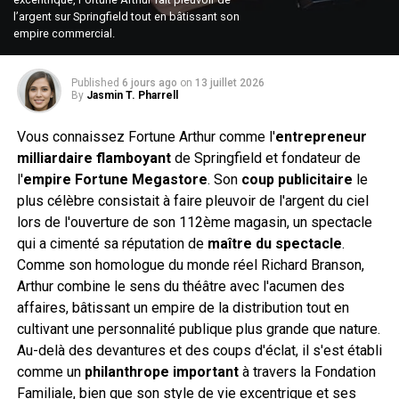
l’argent sur Springfield tout en bâtissant son
empire commercial.
Published
6 jours ago
on
13 juillet 2026
By
Jasmin T. Pharrell
Vous connaissez Fortune Arthur comme l'
entrepreneur
milliardaire flamboyant
de Springfield et fondateur de
l'
empire Fortune Megastore
. Son
coup publicitaire
le
plus célèbre consistait à faire pleuvoir de l'argent du ciel
lors de l'ouverture de son 112ème magasin, un spectacle
qui a cimenté sa réputation de
maître du spectacle
.
Comme son homologue du monde réel Richard Branson,
Arthur combine le sens du théâtre avec l'acumen des
affaires, bâtissant un empire de la distribution tout en
cultivant une personnalité publique plus grande que nature.
Au-delà des devantures et des coups d'éclat, il s'est établi
comme un
philanthrope important
à travers la Fondation
Familiale, bien que son style de vie excentrique et ses