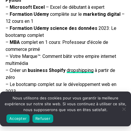
Python
–
Microsoft Excel
– Excel de débutant à expert
–
Formation Udemy
complète sur le
marketing digital
–
12 cours en 1
–
Formation Udemy
science des données
2023: Le
bootcamp complet
–
MBA
complet en 1 cours: Professeur d’école de
commerce primé
– Votre Marque™: Comment bâtir votre empire internet
multimédia
– Créer un
business Shopify
dropshipping
à partir de
zéro
– Le bootcamp complet sur le développement web en
2023
Nous utilisons des cookies pour vous garantir la meilleure
– Bootcamp de
design graphique
: Photoshop, Illustrator,
expérience sur notre site web. Si vous continuez à utiliser ce site,
InDesign
nous supposerons que vous en êtes satisfait.
Liens sources
Accepter
Refuser