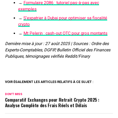
→
Formulaire 2086 : tutoriel pas-à-pas avec
exemples
→
S’expatrier à Dubai pour optimiser sa fiscalité
crypto
→
Mt Pelerin : cash-out OTC pour gros montants
Dernière mise à jour : 27 août 2025 | Sources : Ordre des
Experts-Comptables, DGFIP, Bulletin Officiel des Finances
Publiques, témoignages vérifiés Reddit/Finary
VOIR ÉGALEMENT LES ARTICLES RELATIFS À CE SUJET :
DON'T MISS
Comparatif Exchanges pour Retrait Crypto 2025 :
Analyse Complète des Frais Réels et Délais