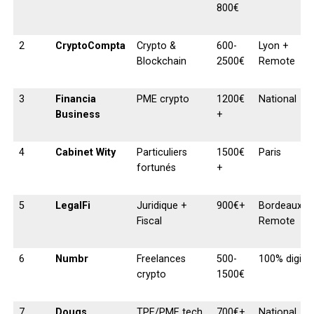
800€
2
CryptoCompta
Crypto &
600-
Lyon +
Blockchain
2500€
Remote
3
Financia
PME crypto
1200€
National
Business
+
4
Cabinet Wity
Particuliers
1500€
Paris
fortunés
+
5
LegalFi
Juridique +
900€+
Bordeaux +
Fiscal
Remote
6
Numbr
Freelances
500-
100% digital
crypto
1500€
7
Dougs
TPE/PME tech
700€+
National