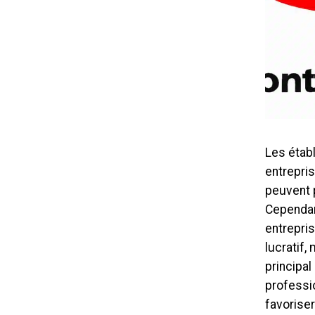
Les établ
entrepris
peuvent 
Cependant
entrepri
lucratif
principa
professio
favoriser