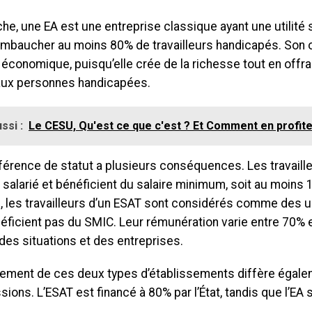
he, une EA est une entreprise classique ayant une utilité s
embaucher au moins 80% de travailleurs handicapés. Son ob
 économique, puisqu’elle crée de la richesse tout en offr
aux personnes handicapées.
ssi :
Le CESU, Qu'est ce que c'est ? Et Comment en profite
férence de statut a plusieurs conséquences. Les travaille
 salarié et bénéficient du salaire minimum, soit au moins
, les travailleurs d’un ESAT sont considérés comme des 
néficient pas du SMIC. Leur rémunération varie entre 70%
des situations et des entreprises.
cement de ces deux types d’établissements diffère égale
sions. L’ESAT est financé à 80% par l’État, tandis que l’EA 