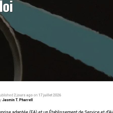
loi
ublished
2 jours ago
on
17 juillet 2026
y
Jasmin T. Pharrell
prise adaptée (EA) et un Établissement de Service et d’Aid