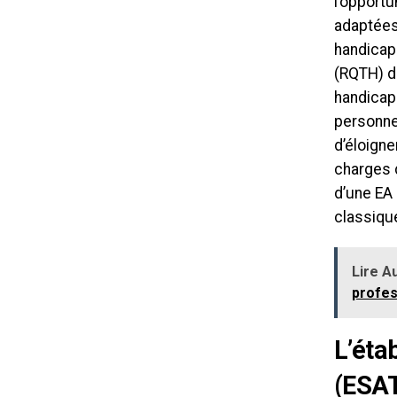
l’opportu
adaptées 
handicapé
(RQTH) d
handicap
personne
d’éloigne
charges d
d’une EA 
classique
Lire Au
profes
L’éta
(ESAT