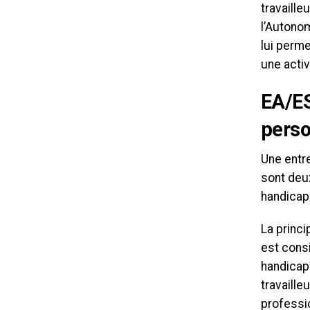
travaille
l’Autono
lui perme
une activ
EA/ES
perso
Une entre
sont deu
handicap
La princi
est cons
handicapé
travaill
professi