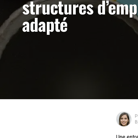
structures d’emp
adapté
P
B
Une entre