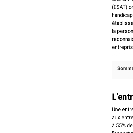
(ESAT) on
handicapé
établiss
la person
reconnais
entrepris
Somma
L’ent
Une entre
aux entr
à 55% de 