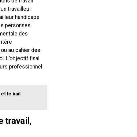
ions de travail
un travailleur
ailleur handicapé
des personnes
mentale des
itère
, ou au cahier des
 L’objectif final
ours professionnel
t le bail
 travail,