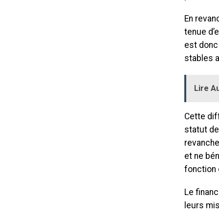
En revanc
tenue d’
est donc
stables 
Lire Au
Cette dif
statut de
revanche
et ne bé
fonction 
Le finan
leurs mis