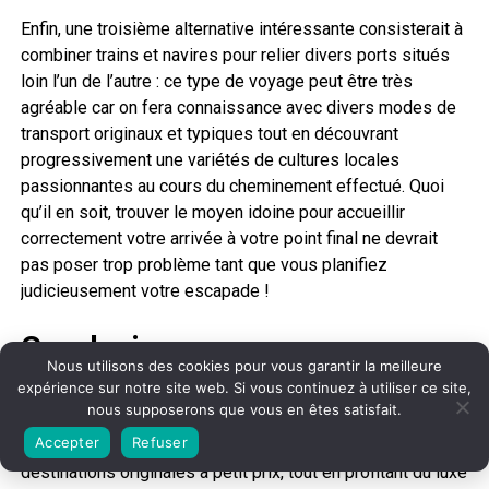
Enfin, une troisième alternative intéressante consisterait à
combiner trains et navires pour relier divers ports situés
loin l’un de l’autre : ce type de voyage peut être très
agréable car on fera connaissance avec divers modes de
transport originaux et typiques tout en découvrant
progressivement une variétés de cultures locales
passionnantes au cours du cheminement effectué. Quoi
qu’il en soit, trouver le moyen idoine pour accueillir
correctement votre arrivée à votre point final ne devrait
pas poser trop problème tant que vous planifiez
judicieusement votre escapade !
Conclusion
Nous utilisons des cookies pour vous garantir la meilleure
expérience sur notre site web. Si vous continuez à utiliser ce site,
Les vacances en mer sont un moyen passionnant et
nous supposerons que vous en êtes satisfait.
abordable de découvrir le monde. Les croisières pas
Accepter
Refuser
chères offrent aux voyageurs la possibilité d’explorer des
destinations originales à petit prix, tout en profitant du luxe